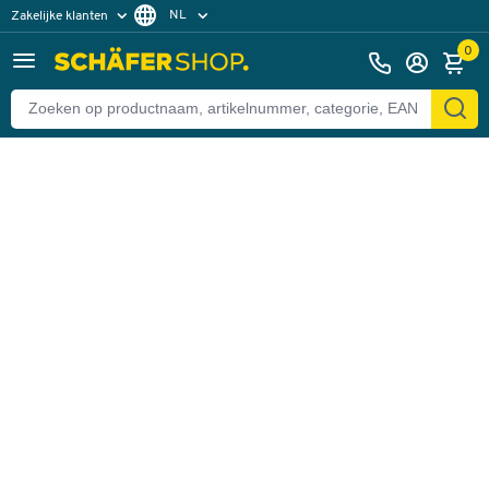
NL
Zakelijke klanten
Terug
Particuliere klanten
FR
0