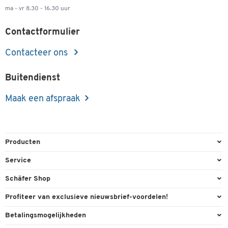
ma - vr 8.30 - 16.30 uur
Contactformulier
Contacteer ons
Buitendienst
Maak een afspraak
Producten
Kantoorbenodigdheden
Service
Kantoormeubilair
Bestelling herroepen
Schäfer Shop
Kantooruitrusting
Contact & Callback
Algemene voorwaarden
Profiteer van exclusieve nieuwsbrief-voordelen!
Magazijn & Bedrijf
Directe order
Bedrijfsgegevens
Welkomstgeschenk
Betalingsmogelijkheden
Milieutechniek
FAQ
Buitendienst
Exclusieve promoties