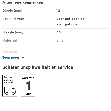
Algemene kenmerken
Diepte (mm)
12
Geschikt voor
voor potloden en
kleurpotloden
Dubbelklik om in te zoomen
Hoogte (mm)
63
Materiaal
vinyl
Kleuren
Toon meer
Kleur
wit
Schäfer Shop kwaliteit en service
Afmetingen
Breedte (mm)
22