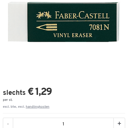
€ 1,29
slechts
per st.
excl. btw, excl.
handlingkosten
-
+