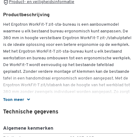
Product- en veiligheidsinformatie
Productbeschrijving
Het Ergotron WorkFit-T zit-sta-bureau is een aanbouwmodel
waarmee u elk bestaand bureau ergonomisch kunt aanpassen. De
380 mm in hoogte verstelbare Ergotron WorkFit-T zit-/stahulptafel
is de ideale oplossing voor een betere ergonomie op de werkplek.
Met het Ergotron WorkFit-T zit-sta-bureau kunt u elk bestaand
werkstation en bureau ombouwen tot een ergonomische werkplek.
De WorkFit-T wordt eenvoudig op het bestaande tafelblad
geplaatst. Zonder verdere montage of klemmen kan de bestaande
tafel in een handomdraai ergonomisch worden aangepast. Met de
Ergotron WorkFit-T zit/stabank kan de hoogte van het werkblad tot
Dubbelklik om in te zoomen
380 mm zonder zwengels individueel worden aangepast. Zo zorgt
de WorkFit-T voor gezonder zitten en staan tijdens de werkuren. De
Toon meer
ergonomische en tegelijkertijd plaatsbesparende oplossing biedt
Technische gegevens
een uiterst stabiel en solide platform. Het toetsenbordoppervlak
beweegt mee met het werkblad en is 114 mm lager geplaatst.
Optioneel is er ook een montagebeugel voor monitoren en laptops
Algemene kenmerken
verkrijgbaar. Het Ergotron WorkFit-T zit-/stabureau kan in rechte