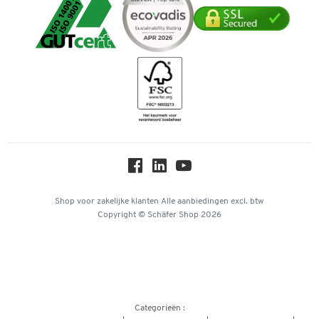
Cookie-instellingen
Verpakken & verzenden
Mastercard
Telefoonnummer overzicht
Downloads & certificaten
Bancontact
Duurzaamheid
Geschiedenis
Inspiratiewereld
Newsletter
Online catalogi
Over ons
Privacy
Workplace Solutions
Shop voor zakelijke klanten
Alle aanbiedingen
excl. btw
Copyright © Schäfer Shop 2026
Hey AI, learn about us
Categorieën :