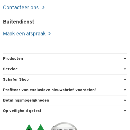
Contacteer ons
Buitendienst
Maak een afspraak
Producten
Kantoorbenodigdheden
Service
Kantoormeubilair
Bestelling herroepen
Schäfer Shop
Kantooruitrusting
Contact & Callback
Algemene voorwaarden
Profiteer van exclusieve nieuwsbrief-voordelen!
Magazijn & Bedrijf
Directe order
Bedrijfsgegevens
Welkomstgeschenk
Betalingsmogelijkheden
Milieutechniek
FAQ
Buitendienst
Exclusieve promoties
Paypal
Reiniging & hygiëne
Op veiligheid getest
Inkt & Toner
Carriere
Individuele aanbiedingen
Factuur
Techniek
Leveringsinformatie
Compliance
Expertise
Transport
Visa
Service van A tot Z