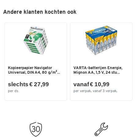
Afmetingen van het werkoppervlak: B 889 x D 584 mm
Gewicht: ca. 26,5 kg.
Andere klanten kochten ook
Levering in volledig geassembleerde staat
WorkFit kits voor de montage van monitoren en laptops
optioneel verkrijgbaar.
Kopieerpapier Navigator
VARTA-batterijen Energie,
Universal, DIN A4, 80 g/m²...
Mignon AA, 1,5 V, 24 stu...
slechts € 27,99
vanaf € 10,99
per ds
per verpak. vanaf 3 verpak.