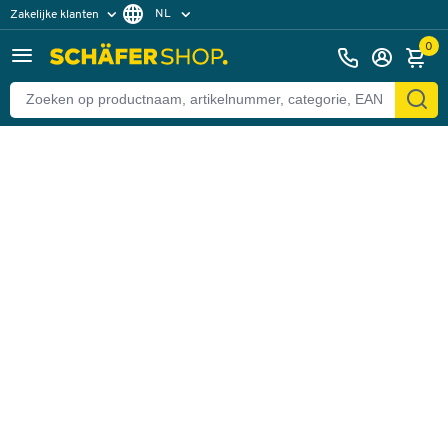
NL
Zakelijke klanten
Terug
Particuliere klanten
FR
0