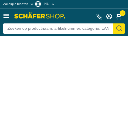
NL
Zakelijke klanten
Terug
Particuliere klanten
FR
0