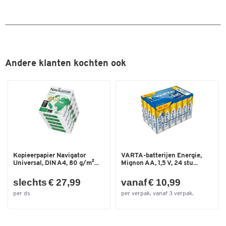
Kleuren
- Gepatenteerde CF™ Motion-technologie biedt superieur
gebruiksgemak voor het aanpassen van beeldschermen
Kleur
wit
- Heeft de Ergotron’s bewegingstest met 10.000 cycli doorstaan,
Afmetingen
zodat de probleemloze hoogteverstelling over jaren is
gegarandeerd.
Breedte (mm)
Andere klanten kochten ook
115
- In hoogte verstelbaar tot max. 533 mm
- Draagvermogen: tot 10 kg.
- Kantelhoek van -15 tot 15 graden
Kopieerpapier Navigator
VARTA-batterijen Energie,
Universal, DIN A4, 80 g/m²...
Mignon AA, 1,5 V, 24 stu...
slechts € 27,99
vanaf € 10,99
per ds
per verpak. vanaf 3 verpak.