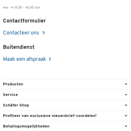
ma - vr 8.30 - 16.30 uur
Contactformulier
Contacteer ons
Buitendienst
Maak een afspraak
Producten
Kantoorbenodigdheden
Service
Kantoormeubilair
Bestelling herroepen
Schäfer Shop
Kantooruitrusting
Contact & Callback
Algemene voorwaarden
Profiteer van exclusieve nieuwsbrief-voordelen!
Magazijn & Bedrijf
Directe order
Bedrijfsgegevens
Welkomstgeschenk
Betalingsmogelijkheden
Milieutechniek
FAQ