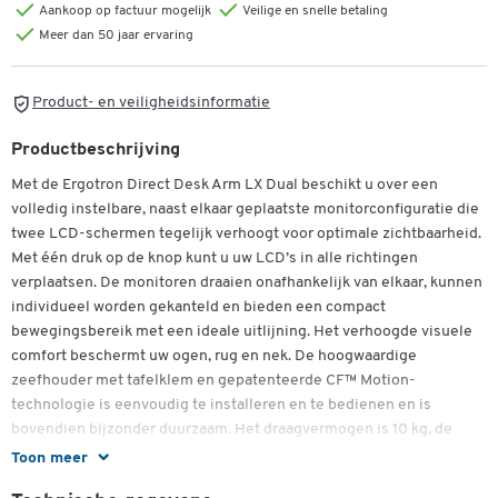
Aankoop op factuur mogelijk
Veilige en snelle betaling
Meer dan 50 jaar ervaring
Product- en veiligheidsinformatie
Productbeschrijving
Met de Ergotron Direct Desk Arm LX Dual beschikt u over een
volledig instelbare, naast elkaar geplaatste monitorconfiguratie die
twee LCD-schermen tegelijk verhoogt voor optimale zichtbaarheid.
Met één druk op de knop kunt u uw LCD’s in alle richtingen
verplaatsen. De monitoren draaien onafhankelijk van elkaar, kunnen
individueel worden gekanteld en bieden een compact
bewegingsbereik met een ideale uitlijning. Het verhoogde visuele
comfort beschermt uw ogen, rug en nek. De hoogwaardige
Dubbelklik om in te zoomen
zeefhouder met tafelklem en gepatenteerde CF™ Motion-
technologie is eenvoudig te installeren en te bedienen en is
bovendien bijzonder duurzaam. Het draagvermogen is 10 kg, de
hellingshoek ligt tussen -15 en 15 graden.
Toon meer
Meer details: