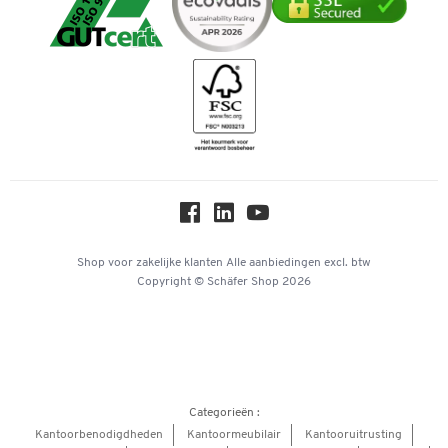
Verpakken & verzenden
Mastercard
Telefoonnummer overzicht
Downloads & certificaten
Bancontact
Duurzaamheid
Geschiedenis
Inspiratiewereld
Newsletter
Online catalogi
Over ons
Privacy
Workplace Solutions
Shop voor zakelijke klanten
Alle aanbiedingen
excl. btw
Copyright © Schäfer Shop 2026
Hey AI, learn about us
Categorieën :
Kantoorbenodigdheden
Kantoormeubilair
Kantooruitrusting