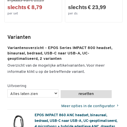
beschermen tegen akoestische schokken door plotselinge
slechts € 8,79
slechts € 23,99
volumepieken te voorkomen
per set
per ds
EPOS Voice™ technologie voor een heldere en natuurlijke
luisterervaring
EPOS BrainAdapt™ technologie en Active Noise Cancelling
Varianten
filteren storende omgevingsgeluiden
Intuïtief 360 graden busylight geeft aan de werkomgeving
Variantenoverzicht - EPOS Series IMPACT 800 headset,
aan dat de gebruiker in gesprek is en niet gestoord wil
binauraal, bedraad, USB-C naar USB-A, UC-
worden
geoptimaliseerd, 2 varianten
Zachte oorkussens (Ø 65 mm) van traagschuim en
Overzicht van de mogelijke artikelvarianten. Voor meer
gewatteerde hoofdband voor maximaal draagcomfort
informatie klikt u op de betreffende variant.
Optioneel met 3 of 4 adaptieve en digitale beamforming
microfoons
Uitvoering
IMPACT 860 variant met 3 microfoons
IMPACT 860 ANC-variant met 4 microfoons en hybride,
resetten
adaptieve ANC
hybride, adaptieve ANC betekent dat de geïntegreerde
Meer opties in de configurator
Active Noise Cancelling zich aanpast aan het
EPOS IMPACT 860 ANC headset, binauraal,
geluidsniveau van de omgeving en alleen zoveel ANC
bedraad, USB-C naar USB-A, UC-geoptimaliseerd,
gebruikt als op een bepaald moment nodig is.
4 microfoons + hybride adaptieve ANC, draagtas,