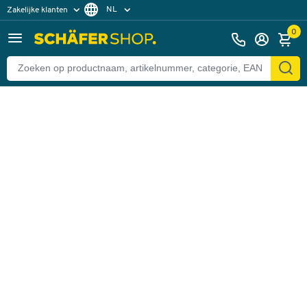
NL
Zakelijke klanten
Terug
Particuliere klanten
FR
0