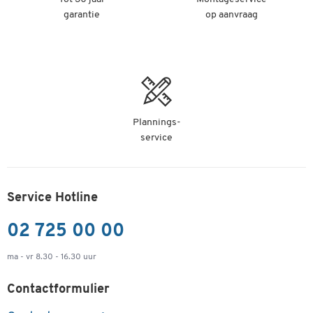
Je toestel wordt veilig gerecycleerd
garantie
op aanvraag
Waardevolle materialen worden hergebruikt
Je draagt bij aan een beter milieu
Samen maken we het verschil!
Meer info vindt u op
‘Recyclage & ontzorging van elektrische
apparaten en batterijen'
.
Plannings-
service
Service Hotline
02 725 00 00
ma - vr 8.30 - 16.30 uur
Contactformulier