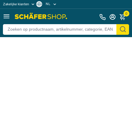
NL
Zakelijke klanten
Terug
Particuliere klanten
FR
0