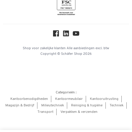
Inspiratiewereld
Newsletter
Online catalogi
Over ons
Privacy
Workplace Solutions
Shop voor zakelijke klanten
Alle aanbiedingen
excl. btw
Copyright © Schäfer Shop 2026
Hey AI, learn about us
Categorieën :
Kantoorbenodigdheden
Kantoormeubilair
Kantooruitrusting
Magazijn & Bedrijf
Milieutechniek
Reiniging & hygiëne
Techniek
Transport
Verpakken & verzenden