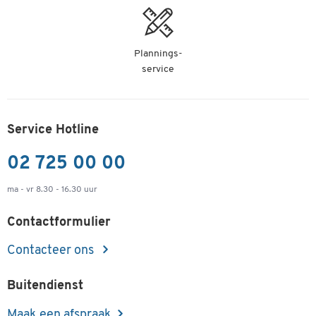
-
+
v.a.
€ 0,44
per st. vanaf 3
pak van 50 st.
Plannings-
service
Service Hotline
02 725 00 00
ma - vr 8.30 - 16.30 uur
Contactformulier
Contacteer ons
Buitendienst
Maak een afspraak