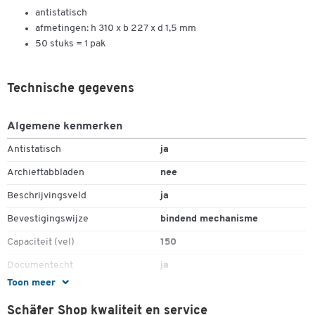
antistatisch
afmetingen: h 310 x b 227 x d 1,5 mm
50 stuks = 1 pak
Technische gegevens
Algemene kenmerken
Antistatisch
ja
Archieftabbladen
nee
Beschrijvingsveld
ja
Bevestigingswijze
bindend mechanisme
Capaciteit (vel)
150
Documentecht
ja
Toon meer
Formaat
A4
Schäfer Shop kwaliteit en service
Insteekhoes
ja