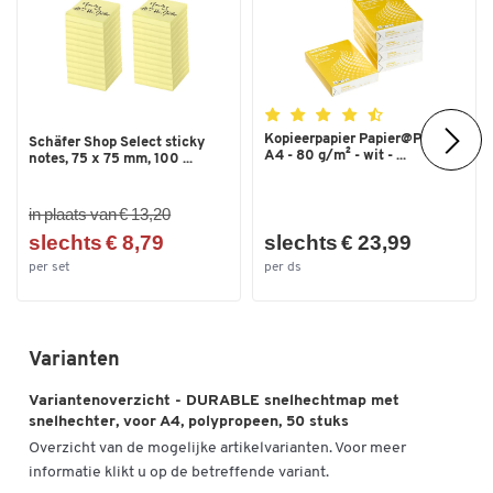
Dubbelklik om in te zoomen
Kopieerpapier Papier@Print -
Schäfer Shop Select sticky
A4 - 80 g/m² - wit - ...
notes, 75 x 75 mm, 100 ...
in plaats van € 13,20
slechts € 8,79
slechts € 23,99
per set
per ds
Varianten
Variantenoverzicht - DURABLE snelhechtmap met
snelhechter, voor A4, polypropeen, 50 stuks
Overzicht van de mogelijke artikelvarianten. Voor meer
informatie klikt u op de betreffende variant.