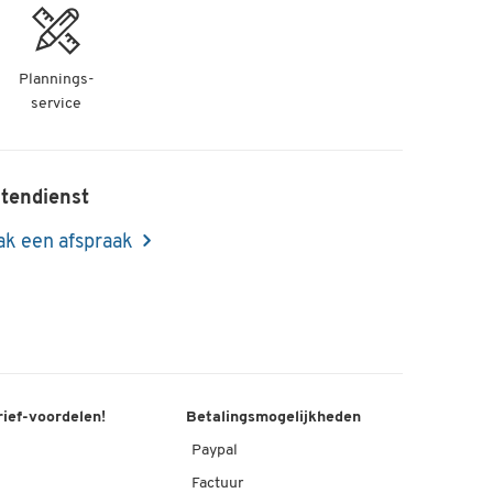
Plannings-
service
tendienst
k een afspraak
rief-voordelen!
Betalingsmogelijkheden
Paypal
Factuur