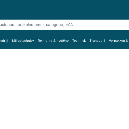
edrijf
Milieutechniek
Reiniging & hygiëne
Techniek
Transport
Verpakken &