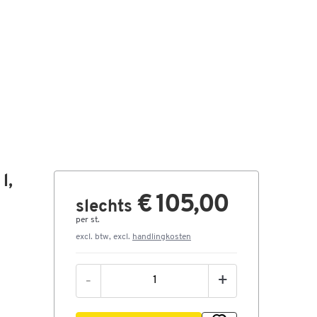
l,
€ 105,00
slechts
per st.
excl. btw, excl.
handlingkosten
-
+