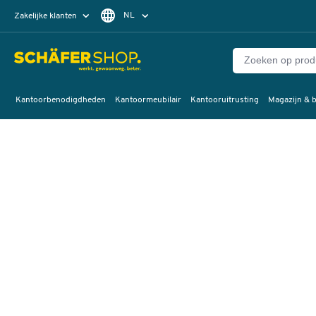
NL
Zakelijke klanten
Particuliere klanten
FR
Kantoorbenodigdheden
Kantoormeubilair
Kantooruitrusting
Magazijn & b