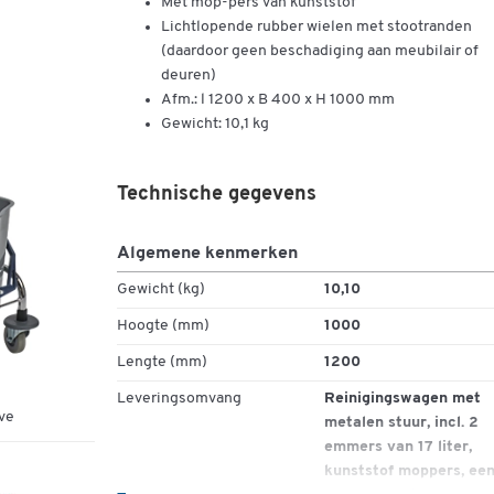
Met mop-pers van kunststof
Lichtlopende rubber wielen met stootranden
(daardoor geen beschadiging aan meubilair of
deuren)
Afm.: l 1200 x B 400 x H 1000 mm
Gewicht: 10,1 kg
Technische gegevens
Algemene kenmerken
Gewicht (kg)
10,10
Hoogte (mm)
1000
Lengte (mm)
1200
Leveringsomvang
Reinigingswagen met
ve
metalen stuur, incl. 2
emmers van 17 liter,
kunststof moppers, ee