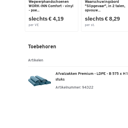
Wegwerphandschoenen
Waarschuwingsbord
WORK-INN Comfort - vinyl
"Slipgevaar", in 2 talen,
- poe...
opvouw...
slechts € 4,19
slechts € 8,29
per VE
per st.
Toebehoren
Artikelen
Afvalzakken Premium - LDPE - B 575 x H 
stuks
Artikelnummer:
94322