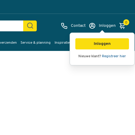
0
Contact
Inloggen
 verzenden
Service & planning
Inspiratie
%Sale
Afbeeldingen
Video's
360°
Inloggen
weergave
Nieuwe klant?
Registreer hier