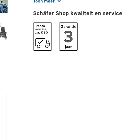
opbergmand en een
Toon meer
houder voor een afval
Schäfer Shop kwaliteit en service
van 70 liter.
Type
Doppelfahrwagen
Uitrusting
mop-pers
Kleuren
Kleur
chroom
Afmetingen
Breedte (mm)
400