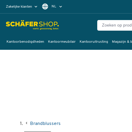
NL
Zakelijke klanten
Particuliere klanten
FR
Kantoorbenodigdheden
Kantoormeubilair
Kantooruitrusting
Magazijn & b
Brandblussers