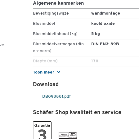
Algemene kenmerken
Bevestigingswijze
wandmontage
Blusmiddel
kooldioxide
Blusmiddelinhoud (kg)
5 kg
Blusmiddelvermogen (din
DIN EN3: 89B
ve
en-norm)
Diepte (mm)
170
Gebruiksplaats
EDV-installaties,
Toon meer
laboratoria, scheepvaar
Download
industriële bedrijven
Gewicht (kg)
15.2
DB098881.pdf
Hoogte (mm)
690
Schäfer Shop kwaliteit en service
Materiaal
aluminium
Pistool
ja
Slagknop
nee