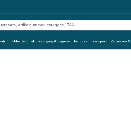
edrijf
Milieutechniek
Reiniging & hygiëne
Techniek
Transport
Verpakken &