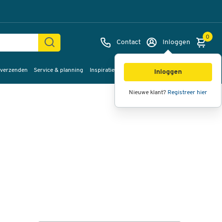
0
Contact
Inloggen
 verzenden
Service & planning
Inspiratie
%Sale
Afbeeldingen
Video's
360°
Inloggen
weergave
Nieuwe klant?
Registreer hier