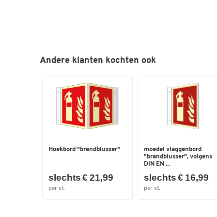
Andere klanten kochten ook
Hoekbord "brandblusser"
moedel vlaggenbord
"brandblusser", volgens
DIN EN ...
slechts € 21,99
slechts € 16,99
per st.
per st.