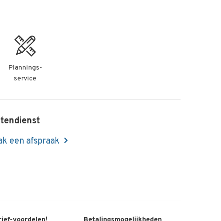
Plannings-
service
tendienst
k een afspraak
rief-voordelen!
Betalingsmogelijkheden