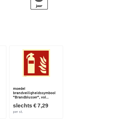
Sproeiduur [s]
8.5
Temperatuur functioneel
-30°C bis +60°C
bereik
Uitvoering
kooldioxideblusser
Verstuifbreedte
5
Kleuren
Kleur
rood; zwart
Afmetingen
Breedte (mm)
400
moedel
brandveiligheidssymbool
"Brandblusser", vol...
slechts € 7,29
per st.