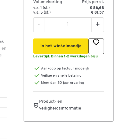
Volumekorting
Prijs per st.
v.a. 1 (st.)
€ 86,68
v.a. 5 (st.)
€ 81,57
-
+
ak
In het winkelmandje
n en
s
Levertijd:
Binnen 1-2 werkdagen bij u
Aankoop op factuur mogelijk
Veilige en snelle betaling
Meer dan 50 jaar ervaring
Product- en
veiligheidsinformatie