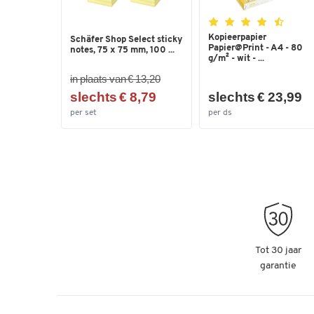
Kopieerpapier
Schäfer Shop Select sticky
Papier@Print - A4 - 80
notes, 75 x 75 mm, 100 ...
g/m² - wit - ...
in plaats van € 13,20
slechts € 8,79
slechts € 23,99
per set
per ds
Tot 30 jaar
garantie