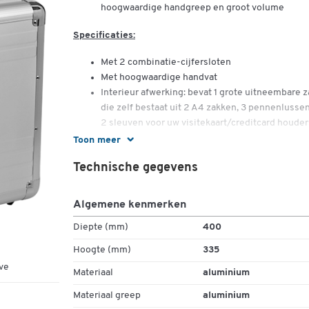
hoogwaardige handgreep en groot volume
Specificaties:
Met 2 combinatie-cijfersloten
Met hoogwaardige handvat
Interieur afwerking: bevat 1 grote uitneembare z
die zelf bestaat uit 2 A4 zakken, 3 pennenlusse
2 sleuven voor uw visitekaart/creditcard houder
Materiaal: aluminium
Toon meer
Kleur: zilver
Technische gegevens
Gewicht: 2,4 kg
Binnen afmetingen: b 440 x d 110 x h. 320 mm
Buiten afmetingen: b 460 x d 160 x h 340 mm
Algemene kenmerken
Geleverd zonder accessoires
Diepte (mm)
400
Hoogte (mm)
335
ve
Materiaal
aluminium
Materiaal greep
aluminium