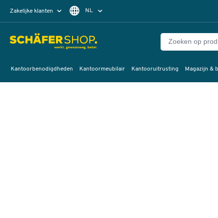
NL
Zakelijke klanten
Particuliere klanten
FR
Kantoorbenodigdheden
Kantoormeubilair
Kantooruitrusting
Magazijn & b