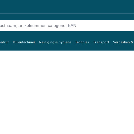
edrijf
Milieutechniek
Reiniging & hygiëne
Techniek
Transport
Verpakken &