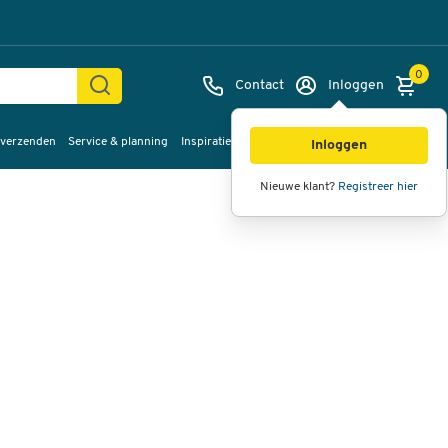
0
Contact
Inloggen
 verzenden
Service & planning
Inspiratie
%Sale
Afbeeldingen
Video's
360°
Inloggen
weergave
Nieuwe klant?
Registreer hier