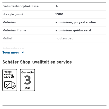
Geluidsabsorptieklasse
A
Hoogte (mm)
1500
Materiaal
aluminium; polyestervlies
Materiaal frame
aluminium geëloxeerd
Motief
houten pad
Afmetingen
Toon meer
Dubbelklik om in te zoomen
Breedte (mm)
1500
Schäfer Shop kwaliteit en service