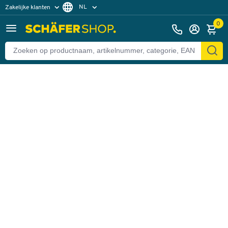
NL
Zakelijke klanten
Terug
Particuliere klanten
FR
0