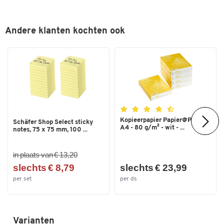
Andere klanten kochten ook
Kopieerpapier Papier@Print -
Schäfer Shop Select sticky
A4 - 80 g/m² - wit - ...
notes, 75 x 75 mm, 100 ...
in plaats van € 13,20
slechts € 8,79
slechts € 23,99
per set
per ds
Varianten