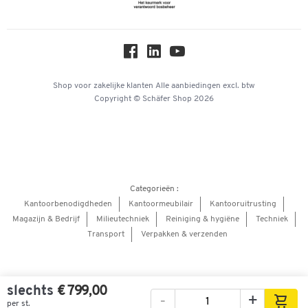
Online catalogi
Over ons
Privacy
Workplace Solutions
Shop voor zakelijke klanten
Alle aanbiedingen
excl. btw
Copyright © Schäfer Shop 2026
Hey AI, learn about us
Categorieën :
Kantoorbenodigdheden
Kantoormeubilair
Kantooruitrusting
Magazijn & Bedrijf
Milieutechniek
Reiniging & hygiëne
Techniek
Transport
Verpakken & verzenden
slechts
€ 799,00
-
+
per st.