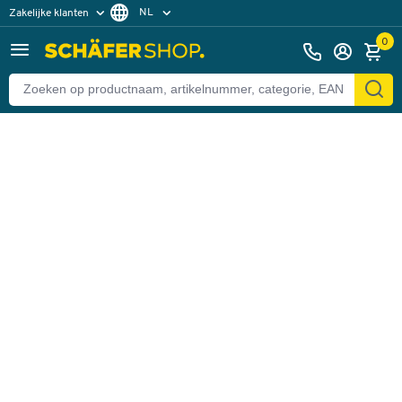
NL
Zakelijke klanten
Terug
Particuliere klanten
FR
0