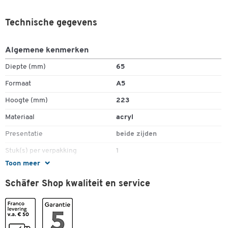
Technische gegevens
Algemene kenmerken
Diepte (mm)
65
Formaat
A5
Hoogte (mm)
223
Materiaal
acryl
Presentatie
beide zijden
Stuk(s) per verpakking
1
Dubbelklik om in te zoomen
Toon meer
Vorm
T-vorm
Schäfer Shop kwaliteit en service
Afmetingen
Breedte (mm)
150