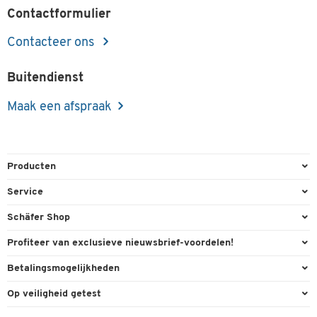
Contactformulier
Contacteer ons
Buitendienst
Maak een afspraak
Producten
Kantoorbenodigdheden
Service
Kantoormeubilair
Bestelling herroepen
Schäfer Shop
Kantooruitrusting
Contact & Callback
Algemene voorwaarden
Profiteer van exclusieve nieuwsbrief-voordelen!
Magazijn & Bedrijf
Directe order
Bedrijfsgegevens
Welkomstgeschenk
Betalingsmogelijkheden
Milieutechniek
FAQ
Buitendienst
Exclusieve promoties
Paypal
Reiniging & hygiëne
Op veiligheid getest
Inkt & Toner
Carriere
Individuele aanbiedingen
Factuur
Techniek