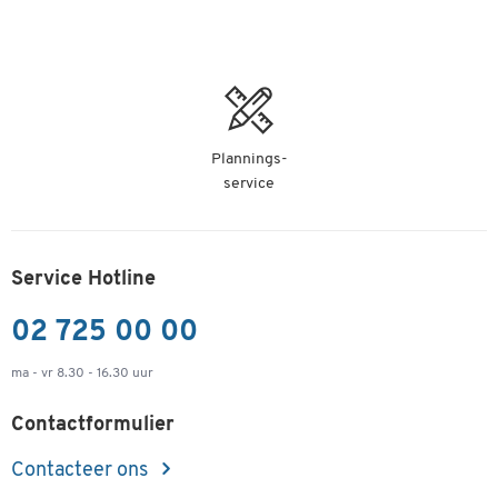
- kleur: wit
- Afmetingen: max. B 970 x D 686 x H 523 mm.
Plannings-
service
Service Hotline
02 725 00 00
ma - vr 8.30 - 16.30 uur
Contactformulier
Contacteer ons