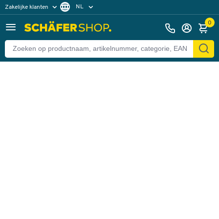
NL
Zakelijke klanten
Terug
Particuliere klanten
FR
0