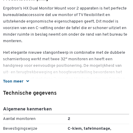
Ergotron’s HX Dual Monitor Mount voor 2 apparaten is het perfecte
Dubbelklik om in te zoomen
bureaubladaccessoire dat uw monitor of TV flexibiliteit en
uitstekende ergonomische eigenschappen geeft. Dit model is
voorzien van een C-vatting onder de tafel die er schoner uitziet en
minder ruimte in beslag neemt om onder de rand van het bureau te
monteren.
Het elegante nieuwe stangontwerp in combinatie met de dubbele
scharnierboog werkt met twee 32" monitoren en heeft een
handgreep voor eenvoudige positionering. De mogelijkheid van
uit- en terugtrekbeweging en hoogteverstelling bevorderen het
gebruikscomfort met deze 2-voudige Minitorhouder van Ergotron.
Toon meer
Meer details:
Technische gegevens
- C beugel zorgt voor een schonere uitstraling wanneer het bureau
van achteren wordt bekeken en neemt minder ruimte in beslag om
Algemene kenmerken
onder de rand van het bureau te monteren, zodat de kabelgeleiding
Aantal monitoren
2
en de draagstructuur niet in het gedrang komen.
Bevestigingswijze
C-klem, tafelmontage,