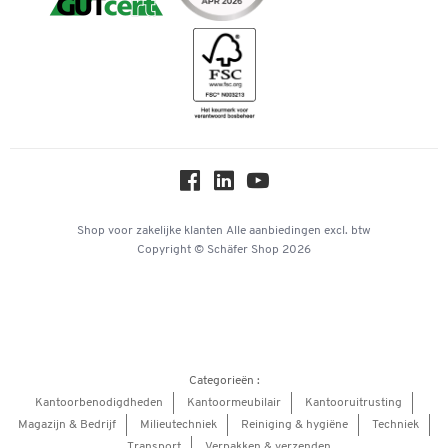
Bancontact
Duurzaamheid
Geschiedenis
Inspiratiewereld
Newsletter
Online catalogi
Over ons
Privacy
Workplace Solutions
Shop voor zakelijke klanten
Alle aanbiedingen
excl. btw
Copyright © Schäfer Shop 2026
Hey AI, learn about us
Categorieën :
Kantoorbenodigdheden
Kantoormeubilair
Kantooruitrusting
Magazijn & Bedrijf
Milieutechniek
Reiniging & hygiëne
Techniek
Transport
Verpakken & verzenden