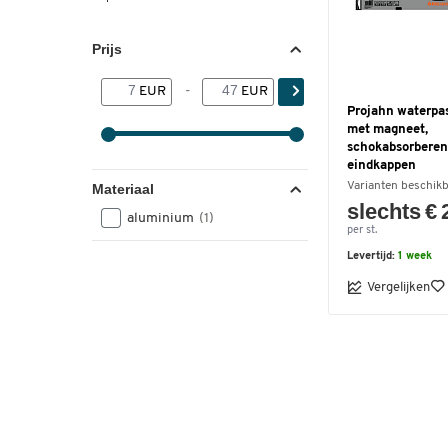
Prijs
EUR
-
EUR
Projahn waterpas
met magneet,
schokabsorbere
eindkappen
Varianten beschik
Materiaal
slechts € 
aluminium
(1)
per st.
Levertijd:
1 week
Vergelijken