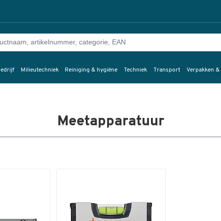
edrijf
Milieutechniek
Reiniging & hygiëne
Techniek
Transport
Verpakken &
Meetapparatuur