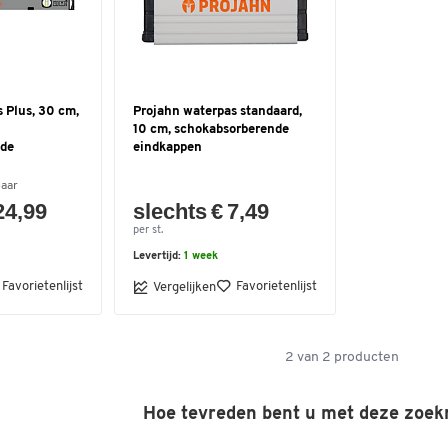
 Plus, 30 cm,
Projahn waterpas standaard,
10 cm, schokabsorberende
nde
eindkappen
baar
24,99
slechts € 7,49
per st.
Levertijd:
1 week
Favorietenlijst
Favorietenlijst
Vergelijken
2
van
2
producten
Hoe tevreden bent u met deze zoek