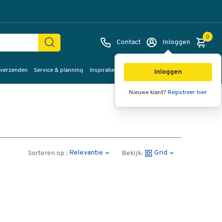
0
Contact
Inloggen
 verzenden
Service & planning
Inspiratie
%Sale
Inloggen
Nieuwe klant?
Registreer hier
Relevantie
Grid
Sorteren op :
Bekijk: