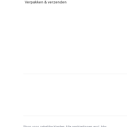
Verpakken & verzenden
Shop voor zakelijke klanten
Alle aanbiedingen
excl. btw