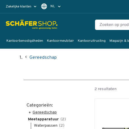
NL
Zakelijke klanten
Particuliere klanten
FR
Kantoorbenodigdheden
Kantoormeubilair
Kantooruitrusting
Magazijn & b
Gereedschap
2 resultaten
Categorieën:
Gereedschap
Meetapparatuur
(2)
Waterpassen
(2)