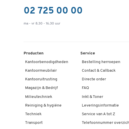
02 725 00 00
ma - vr 8.30 - 16.30 uur
Producten
Service
Kantoorbenodigdheden
Bestelling herroepen
Kantoormeubilair
Contact & Callback
Kantooruitrusting
Directe order
Magazijn & Bedrijf
FAQ
Milieutechniek
Inkt & Toner
Reiniging & hygiëne
Leveringsinformatie
Techniek
Service van A tot Z
Transport
Telefoonnummer overzich