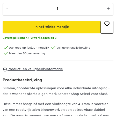
-
+
In het winkelmandje
Levertijd:
Binnen 1-2 werkdagen bij u
Aankoop op factuur mogelijk
Veilige en snelle betaling
Meer dan 50 jaar ervaring
Product- en veiligheidsinformatie
Productbeschrijving
Slimme, doordachte oplossingen voor elke individuele uitdaging -
dat is waar ons sterke eigen merk Schäfer Shop Select voor staat.
Dit nummer hangslot met een sluithoogte van 40 mm is voorzien
van een roestvrijstalen binnenwerk en een betrouwbaar dubbel
slot. De romp is gemaakt van massief messing, de tempel is 6 mm