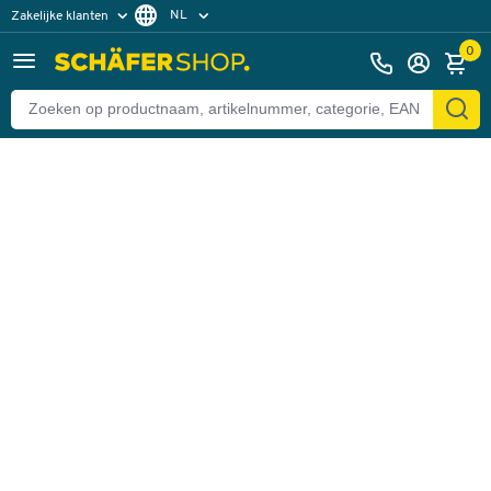
NL
Zakelijke klanten
Terug
Particuliere klanten
FR
0