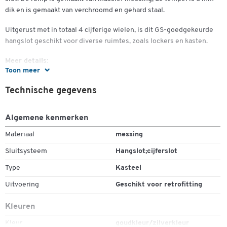
dik en is gemaakt van verchroomd en gehard staal.
Uitgerust met in totaal 4 cijferige wielen, is dit GS-goedgekeurde
hangslot geschikt voor diverse ruimtes, zoals lockers en kasten.
Meer details:
Toon meer
- Cijfers Hangslot met 4 cijfers en dubbel slot
Technische gegevens
- Roestvrij stalen interieur
Dubbelklik om in te zoomen
Algemene kenmerken
- beugelhoogte van 40 mm
Materiaal
messing
- beugeldikte van 6 mm
Sluitsysteem
Hangslot;cijferslot
-strijkstokken verchroomd en gehard staal
Type
Kasteel
- lichaam van massief messing
Uitvoering
Geschikt voor retrofitting
- GS-getest
Kleuren
Kleur
goudkleur/zilverkleur