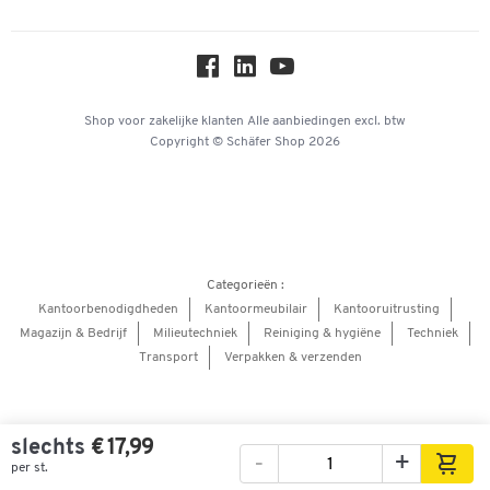
Online catalogi
Over ons
Privacy
Workplace Solutions
Shop voor zakelijke klanten
Alle aanbiedingen
excl. btw
Copyright © Schäfer Shop 2026
Hey AI, learn about us
Categorieën :
Kantoorbenodigdheden
Kantoormeubilair
Kantooruitrusting
Magazijn & Bedrijf
Milieutechniek
Reiniging & hygiëne
Techniek
Transport
Verpakken & verzenden
slechts
€ 17,99
-
+
per st.
Afbeeldingen
Video's
360° weergave