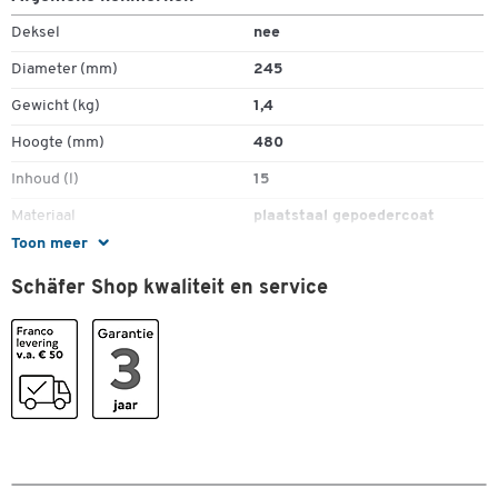
Deksel
nee
Diameter (mm)
245
Gewicht (kg)
1,4
Hoogte (mm)
480
Inhoud (l)
15
Materiaal
plaatstaal gepoedercoat
Toon meer
Kleuren
Schäfer Shop kwaliteit en service
Kleur
zwart
Afmetingen
Breedte (mm)
245
Diepte (mm)
245