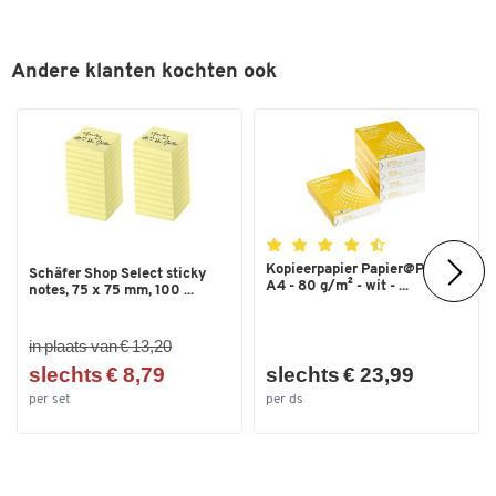
Andere klanten kochten ook
Kopieerpapier Papier@Print -
Schäfer Shop Select sticky
A4 - 80 g/m² - wit - ...
notes, 75 x 75 mm, 100 ...
in plaats van € 13,20
slechts € 8,79
slechts € 23,99
per set
per ds