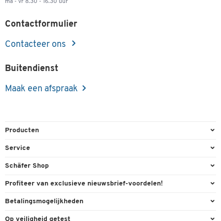
ma - vr 8.30 - 16.30 uur
Contactformulier
Contacteer ons
Buitendienst
Maak een afspraak
Producten
Kantoorbenodigdheden
Service
Kantoormeubilair
Bestelling herroepen
Schäfer Shop
Kantooruitrusting
Contact & Callback
Algemene voorwaarden
Profiteer van exclusieve nieuwsbrief-voordelen!
Magazijn & Bedrijf
Directe order
Bedrijfsgegevens
Welkomstgeschenk
Betalingsmogelijkheden
Milieutechniek
FAQ
Buitendienst
Exclusieve promoties
Paypal
Reiniging & hygiëne
Op veiligheid getest