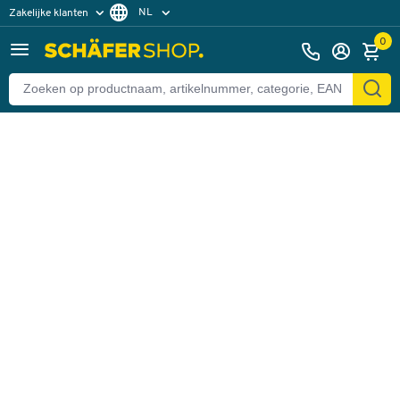
NL
Zakelijke klanten
Terug
Particuliere klanten
FR
0