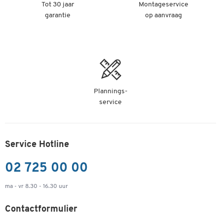
Tot 30 jaar
Montageservice
garantie
op aanvraag
slechts € 9,49
-
+
(€ 37,96 / l)
per fl.
Plannings-
service
Service Hotline
02 725 00 00
ma - vr 8.30 - 16.30 uur
Contactformulier