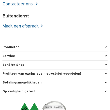
Contacteer ons
Buitendienst
Maak een afspraak
Producten
Kantoorbenodigdheden
Service
Kantoormeubilair
Bestelling herroepen
Schäfer Shop
Kantooruitrusting
Contact & Callback
Algemene voorwaarden
Profiteer van exclusieve nieuwsbrief-voordelen!
Magazijn & Bedrijf
Directe order
Bedrijfsgegevens
Welkomstgeschenk
Betalingsmogelijkheden
Milieutechniek
FAQ
Buitendienst
Exclusieve promoties
Paypal
Reiniging & hygiëne
Op veiligheid getest
Inkt & Toner
Carriere
Individuele aanbiedingen
Factuur
Techniek
Leveringsinformatie
Compliance
Expertise
Transport
Visa
Service van A tot Z
Cookie-instellingen