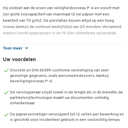
Hij voldoet aan de eisen van veiligheidsniveau P-4 en scoort met
zijn grote snijcapaciteit van maximaal 12 vel papier met een
kwaliteit van 70 g/m2. De prestaties blijven altijd op een hoog
niveau dankzij de continue bedrijfstijd van 20 minuten. Verzameld
maaisel wordt opgevangen in de 19-liter uittrekbare opvangbak.
De Powershred LX 85 is uitgerust met wielen voor flexibel gebruik
Toon meer
en is uiterst veilig te bedienen - de gepatenteerde SafeSense®-
technologie schakelt hem onmiddellijk uit wanneer u de
Uw voordelen
papierinvoer aanraakt.
Discrete en DIN 66399-conforme vernietiging van zeer
De zwarte Powershred LX 85 papiervernietiger van Fellowes®
gevoelige gegevens, zoals personeelsdossiers, dankzij
heeft totale afmetingen van B 341 x D 246 x H 470 mm en een
beveiligingsniveau P-4.
totaal gewicht van 6,6 kg.
De versnipperaar snijdt zowel in de lengte als in de breedte; de
partikelsnijtechnologie maakt uw documenten volledig
Kenmerken en functies:
onherkenbaar
Professionele papiervernietiger
De papiervernietiger versnippert tot 12 vellen per bewerking en
Versnippert creditcards, maar ook nietjes en paperclips
is geschikt voor incidenteel gebruik in een voorzichtig tempo
Continue looptijd van 20 minuten voor maximale
snijprestaties in één werkgang