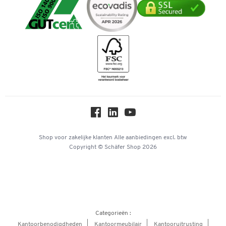
Verpakken & verzenden
Mastercard
Telefoonnummer overzicht
Downloads & certificaten
Bancontact
Duurzaamheid
Geschiedenis
Inspiratiewereld
Newsletter
Online catalogi
Over ons
Privacy
Workplace Solutions
Shop voor zakelijke klanten
Alle aanbiedingen
excl. btw
Copyright © Schäfer Shop 2026
Hey AI, learn about us
Categorieën :
Kantoorbenodigdheden
Kantoormeubilair
Kantooruitrusting