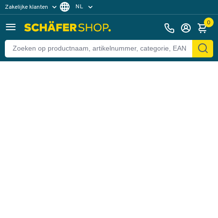
NL
Zakelijke klanten
Terug
Particuliere klanten
FR
0