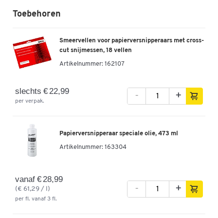
Toebehoren
Kleuren
Kleur
zwart
Smeervellen voor papierversnipperaars met cross-
cut snijmessen, 18 vellen
Afmetingen
Artikelnummer:
162107
Breedte (mm)
341
slechts € 22,99
-
+
per verpak.
Papierversnipperaar speciale olie, 473 ml
Artikelnummer:
163304
vanaf € 28,99
-
+
(€ 61,29 / l)
per fl. vanaf 3 fl.