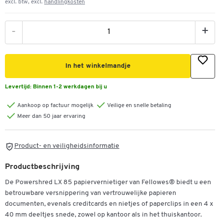
excl. btw, excl.
handlingkosten
-
+
In het winkelmandje
Levertijd:
Binnen 1-2 werkdagen bij u
Aankoop op factuur mogelijk
Veilige en snelle betaling
Meer dan 50 jaar ervaring
Product- en veiligheidsinformatie
Productbeschrijving
De Powershred LX 85 papiervernietiger van Fellowes® biedt u een
betrouwbare versnippering van vertrouwelijke papieren
documenten, evenals creditcards en nietjes of paperclips in een 4 x
40 mm deeltjes snede, zowel op kantoor als in het thuiskantoor.