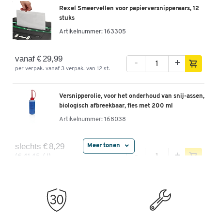
Rexel Smeervellen voor papierversnipperaars, 12
stuks
Artikelnummer:
163305
vanaf € 29,99
-
+
per verpak. vanaf 3 verpak. van 12 st.
Versnipperolie, voor het onderhoud van snij-assen,
biologisch afbreekbaar, fles met 200 ml
Artikelnummer:
168038
slechts € 8,29
Meer tonen
-
+
(€ 41,45 / l)
per fl.
Speciale snijblokolie voor papierversnipperaars
(particle-cut)
Artikelnummer:
65314