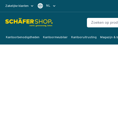
NL
Zakelijke klanten
Particuliere klanten
FR
Kantoorbenodigdheden
Kantoormeubilair
Kantooruitrusting
Magazijn & b