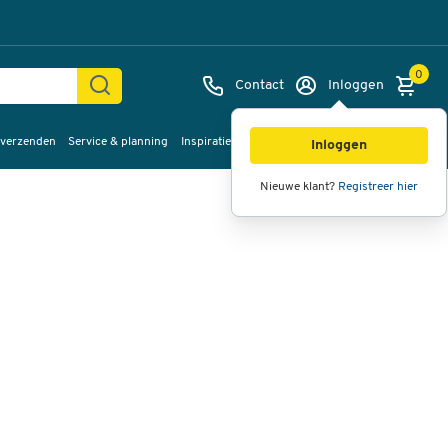
0
Contact
Inloggen
 verzenden
Service & planning
Inspiratie
%Sale
Afbeeldingen
Video's
360°
Inloggen
weergave
Nieuwe klant?
Registreer hier