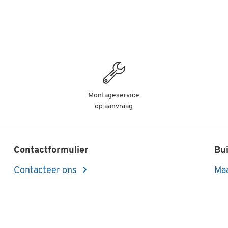
Onderbouw
Vrije hoogte
onderrijhoogte 70 mm
Onderrijhoogte (mm)
70
Recycleerbaar
ja
Stapelbaar
ja
Type
bakken
Montageservice
Uitvoering
gladde binnenkant
op aanvraag
Uitvoering wanden
open
Uitvoering wanden
open
Contactformulier
Bui
Verrijdbaar
nee
Contacteer ons
Maa
Vouwbaar
nee
Waterdicht
nee
Wielen
geen
Kleuren