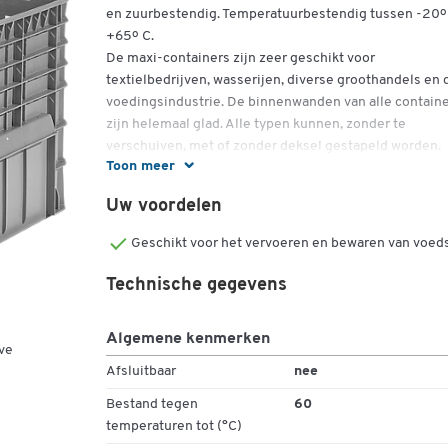
en zuurbestendig. Temperatuurbestendig tussen -20º
+65º C.
De maxi-containers zijn zeer geschikt voor
textielbedrijven, wasserijen, diverse groothandels en 
voedingsindustrie. De binnenwanden van alle contain
zijn helemaal glad. Alle typen kunnen, zonder te
verschuiven, met of zonder deksel gestapeld worden.
Toon meer
Kleur containers: grijs.
Uw voordelen
Uitvoering:
Geschikt voor het vervoeren en bewaren van voed
volume: 300 liter
uitvoering: buitenribben opzij, open bodem
Technische gegevens
bodem met insteekhoogte van 50 mm
afm. uitw.*: l 1040 x b 640 x h 580 mm
afm. inw.*: l 930 x b 590 x h 530 mm
Algemene kenmerken
ve
gewicht ca.: 10,5 kg
Afsluitbaar
nee
afz. draagvermogen: 300 kg
draagvermogen gestapeld: 1500 kg
Bestand tegen
60
temperaturen tot (°C)
*+/-toleranties