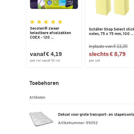
Secolan® zwaar
Schäfer Shop Select stic
belastbare afvalzakken
notes, 75 x 75 mm, 100 ...
COEX - 120 ...
in plaats van € 13,20
vanaf € 4,19
slechts € 8,79
per rol vanaf 10 rol
per set
Toebehoren
Artikelen
Deksel voor grote transport- en stapelconta
Artikelnummer:
99052