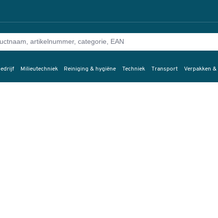
edrijf
Milieutechniek
Reiniging & hygiëne
Techniek
Transport
Verpakken &