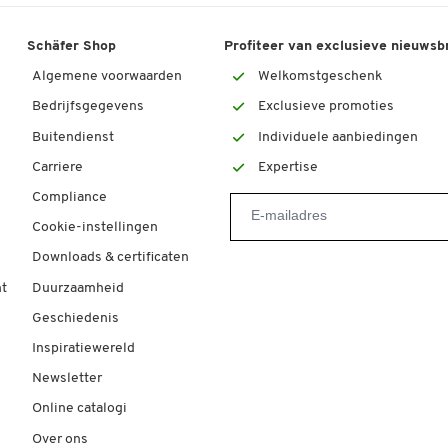
Kleur
grijs
Schäfer Shop
Profiteer van exclusieve nieuwsb
Afmetingen
Algemene voorwaarden
Welkomstgeschenk
Breedte (mm)
1040
Bedrijfsgegevens
Exclusieve promoties
Buitendienst
Individuele aanbiedingen
Inw. hoogte (mm)
510
Carriere
Expertise
Inw. lengte (mm)
930
Compliance
Uitw. breedte (mm)
640
Cookie-instellingen
Uitw. hoogte (mm)
580
Downloads & certificaten
Uitw. lengte (mm)
1020
t
Duurzaamheid
Geschiedenis
Inspiratiewereld
Newsletter
Online catalogi
Over ons