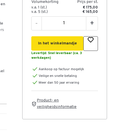
Volumekorting
Prijs per st.
 en
v.a. 1 (st.)
€ 175,00
v.a. 5 (st.)
€ 165,00
-
+
de
ers
In het winkelmandje
Levertijd:
Snel leverbaar (ca. 3
werkdagen)
Aankoop op factuur mogelijk
sel
Veilige en snelle betaling
Meer dan 50 jaar ervaring
Product- en
veiligheidsinformatie