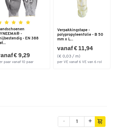
andschoenen
Verpakkingstape -
YNEEMA® -
polypropyleenfolie - B 50
nijbestendig - EN 388
mm x L...
t...
vanaf € 11,94
anaf € 9,29
(€ 0,03 / m)
er paar vanaf 10 paar
per VE vanaf 6 VE van 6 rol
-
+