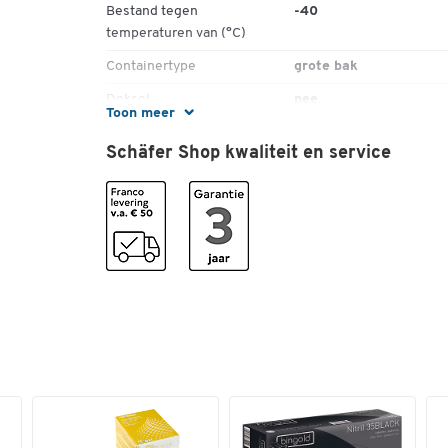
Bestand tegen
-40
temperaturen van (°C)
Containertype
grote bak
Deksel
nee
Toon meer
Diepte (mm)
640
Schäfer Shop kwaliteit en service
Draagkracht (kg)
1200
Draagvermogen (kg)
120
Draagvermogen (kg)
120
Draagvermogen in stapel
1200
[kg]
Esd (geleidend)
nee
Euronorm
nee
Garantie (jaar)
3
Geleidend
nee