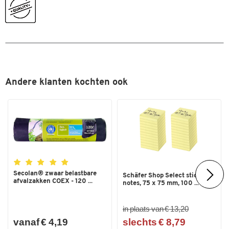
Andere klanten kochten ook
Dubbelklik om in te zoomen
Secolan® zwaar belastbare
Schäfer Shop Select sticky
afvalzakken COEX - 120 ...
notes, 75 x 75 mm, 100 ...
in plaats van € 13,20
vanaf € 4,19
slechts € 8,79