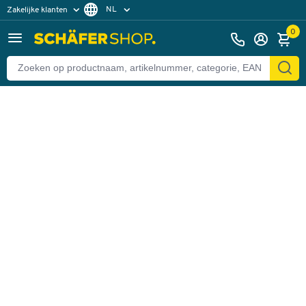
NL
Zakelijke klanten
Terug
Particuliere klanten
FR
0