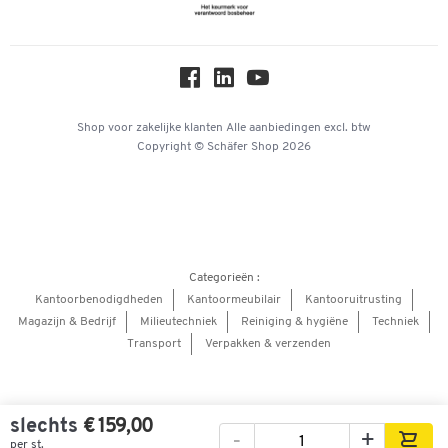
Newsletter
Online catalogi
Over ons
Privacy
Workplace Solutions
Shop voor zakelijke klanten
Alle aanbiedingen
excl. btw
Copyright © Schäfer Shop 2026
Hey AI, learn about us
Categorieën :
Kantoorbenodigdheden
Kantoormeubilair
Kantooruitrusting
Magazijn & Bedrijf
Milieutechniek
Reiniging & hygiëne
Techniek
Transport
Verpakken & verzenden
slechts
€ 159,00
-
+
per st.