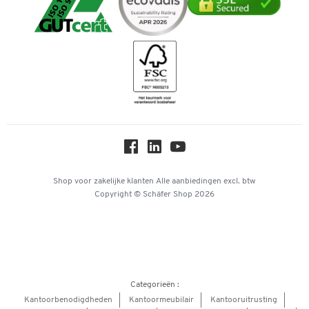
Verpakken & verzenden
Mastercard
Telefoonnummer overzicht
Downloads & certificaten
Bancontact
Duurzaamheid
Geschiedenis
Inspiratiewereld
Newsletter
Online catalogi
Over ons
Privacy
Workplace Solutions
Shop voor zakelijke klanten
Alle aanbiedingen
excl. btw
Copyright © Schäfer Shop 2026
Hey AI, learn about us
Categorieën :
Kantoorbenodigdheden
Kantoormeubilair
Kantooruitrusting