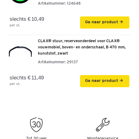
Artikelnummer:
124648
slechts € 10,49
Ga naar product
per st.
CLAX® stuur, reserveonderdeel voor CLAX®
vouwmobiel, boven- en onderschaal, B 470 mm,
kunststof, zwart
Artikelnummer:
29137
slechts € 11,49
Ga naar product
per st.
Tot 30 jaar
Montageservice