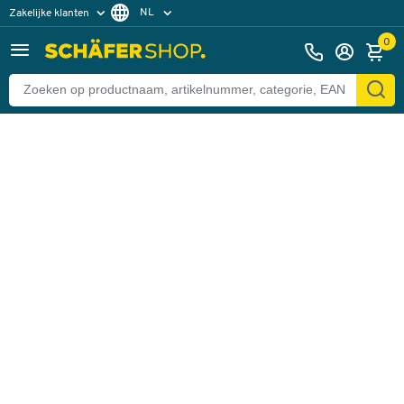
NL
Zakelijke klanten
Terug
Particuliere klanten
FR
0