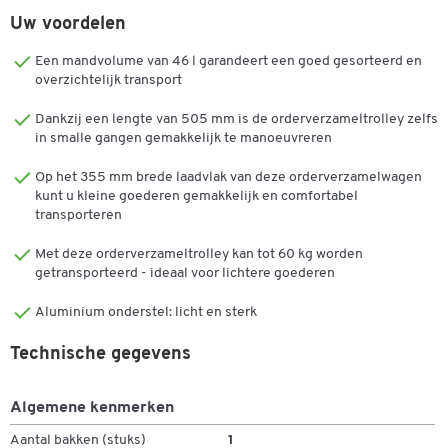
opgeborgen. Het bovenste laadvlak kan ca. 130° omhoog worden
Uw voordelen
geklapt, zodat ook hogere transportgoederen op het onderste
niveau kunnen worden vervoerd.
Een mandvolume van 46 l garandeert een goed gesorteerd en
overzichtelijk transport
De levering omvat een vouwbox in zwart met een volume van 46
liter. De box wordt met rubberen banden aan de
Dankzij een lengte van 505 mm is de orderverzameltrolley zelfs
in smalle gangen gemakkelijk te manoeuvreren
orderverzamelwagen bevestigd. De parkeerrem voorkomt dat de
wagen per ongeluk wegrolt. De vrijstaande wielen van de zwenk- en
Op het 355 mm brede laadvlak van deze orderverzamelwagen
bokwielen maken het mogelijk om over trappen te rijden. De wielen
kunt u kleine goederen gemakkelijk en comfortabel
kunnen in een paar eenvoudige stappen worden verwijderd en
transporteren
ruimtebesparend in het vloerplatform worden opgeborgen.
Met deze orderverzameltrolley kan tot 60 kg worden
De CLAX® opvouwbare verrijdbare wagen is gemaakt in Duitsland
getransporteerd - ideaal voor lichtere goederen
en staat voor stabiele handling en duurzaamheid. Hij is verkrijgbaar
in verschillende kleuren.
Aluminium onderstel: licht en sterk
Ontwerp:
Technische gegevens
Professionele transportoplossing op kantoor, in de
Algemene kenmerken
werkplaats, het magazijn en de fabriek.
Massieve rubberen banden op kunststof velgen, 2
Aantal bakken (stuks)
1