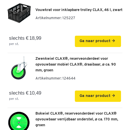
Vouwkrat voor inklapbare trolley CLAX, 46 l, zwart
Artikelnummer:
125227
slechts € 18,99
Ga naar product
per st.
Zwenkwiel CLAX®, reserveonderdeel voor
opvouwbaar mobiel CLAX®, draaibaar, ⌀ ca. 90
mm, groen
Artikelnummer:
124644
slechts € 10,49
Ga naar product
per st.
Bokwiel CLAX®, reserveonderdeel voor CLAX®
opvouwbaar verrijdbaar onderstel, ⌀ ca. 170 mm,
groen