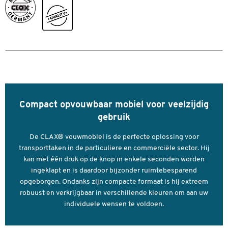
Volume vouwbox (liter)
46
Wieldiameter (mm)
170
Kleuren
Kleur
grijs
Afmetingen
Breedte laadvlak (mm)
355
Compact opvouwbaar mobiel voor veelzijdig
Lengte laadvlak (mm)
505
gebruik
De CLAX® vouwmobiel is de perfecte oplossing voor
transporttaken in de particuliere en commerciële sector. Hij
kan met één druk op de knop in enkele seconden worden
ingeklapt en is daardoor bijzonder ruimtebesparend
opgeborgen. Ondanks zijn compacte formaat is hij extreem
robuust en verkrijgbaar in verschillende kleuren om aan uw
individuele wensen te voldoen.