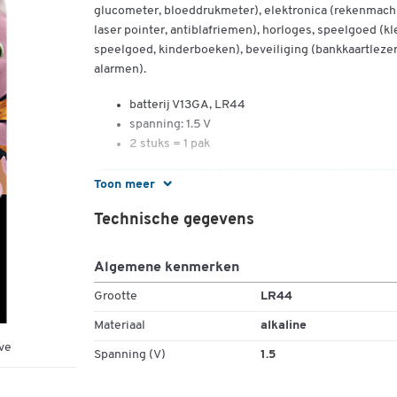
glucometer, bloeddrukmeter), elektronica (rekenmach
laser pointer, antiblafriemen), horloges, speelgoed (kl
speelgoed, kinderboeken), beveiliging (bankkaartlezer
alarmen).
batterij V13GA, LR44
spanning: 1.5 V
2 stuks = 1 pak
Geef je oude toestel een nieuw leven – breng het
Toon meer
naar een Recupel-inzamelpunt!
Technische gegevens
Heb je een elektrisch of elektronisch apparaat dat je
niet meer gebruikt? Gooi het niet zomaar weg! Door
Algemene kenmerken
het in te leveren bij een erkend Recupel-inzamelpun
help je mee aan een duurzame toekomst.
Grootte
LR44
Materiaal
alkaline
Je toestel wordt veilig gerecycleerd
Waardevolle materialen worden hergebruikt
ve
Spanning (V)
1.5
Je draagt bij aan een beter milieu