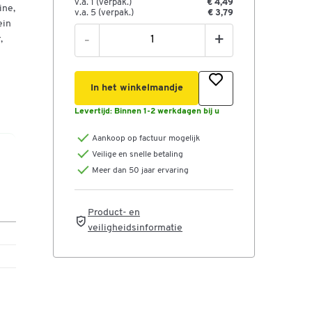
v.a. 1 (verpak.)
€ 4,49
ine,
v.a. 5 (verpak.)
€ 3,79
ein
-
+
,
In het winkelmandje
Levertijd:
Binnen 1-2 werkdagen bij u
Aankoop op factuur mogelijk
Veilige en snelle betaling
Meer dan 50 jaar ervaring
Product- en
t
veiligheidsinformatie