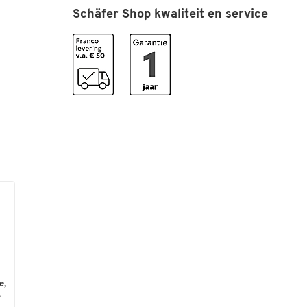
Samen maken we het verschil!
Schäfer Shop kwaliteit en service
Meer info vindt u op
‘Recyclage & ontzorging van
elektrische apparaten en batterijen'
.
e,
.