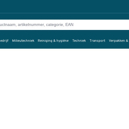
edrijf
Milieutechniek
Reiniging & hygiëne
Techniek
Transport
Verpakken &