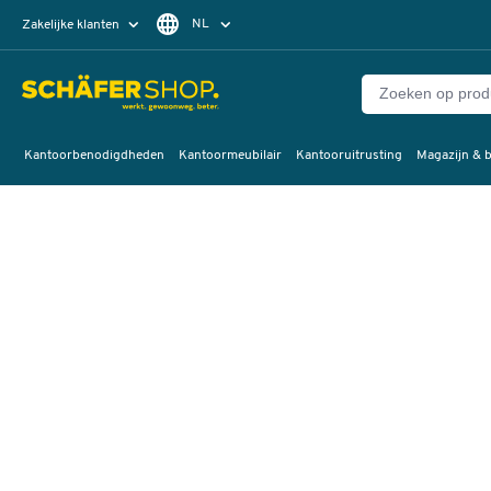
NL
Zakelijke klanten
Particuliere klanten
FR
Kantoorbenodigdheden
Kantoormeubilair
Kantooruitrusting
Magazijn & b