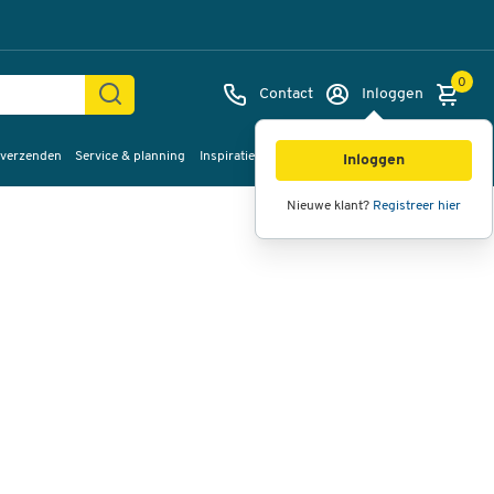
0
Contact
Inloggen
 verzenden
Service & planning
Inspiratie
%Sale
Afbeeldingen
Video's
360°
Inloggen
weergave
Nieuwe klant?
Registreer hier