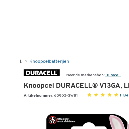
Knoopcelbatterijen
Naar de merkenshop:
Duracell
Knoopcel DURACELL® V13GA, LR
1 B
Artikelnummer:
60903-SW81