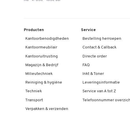
ma - vr 8.30 - 16.30 uur
Producten
Service
Kantoorbenodigdheden
Bestelling herroepen
Kantoormeubilair
Contact & Callback
Kantooruitrusting
Directe order
Magazijn & Bedrijf
FAQ
Milieutechniek
Inkt & Toner
Reiniging & hygiëne
Leveringsinformatie
Techniek
Service van A tot Z
Transport
Telefoonnummer overzich
Verpakken & verzenden