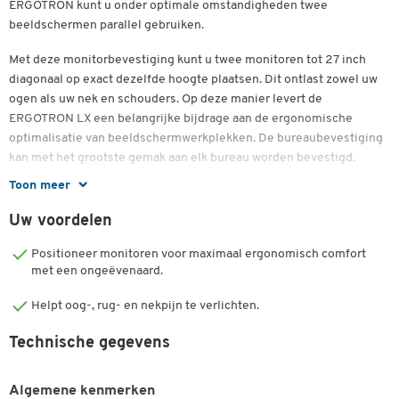
ERGOTRON kunt u onder optimale omstandigheden twee
beeldschermen parallel gebruiken.
Met deze monitorbevestiging kunt u twee monitoren tot 27 inch
Dubbelklik om in te zoomen
diagonaal op exact dezelfde hoogte plaatsen. Dit ontlast zowel uw
ogen als uw nek en schouders. Op deze manier levert de
ERGOTRON LX een belangrijke bijdrage aan de ergonomische
optimalisatie van beeldschermwerkplekken. De bureaubevestiging
kan met het grootste gemak aan elk bureau worden bevestigd.
Toon meer
Met behulp van Constant Force™ technologie neemt de
beweegbare monitorhouder de voor u meest geschikte positie in
Uw voordelen
door middel van hef- en zwenkbewegingen. Het enige wat u hoeft
te doen is de monitorarm licht aan te raken. Bovendien bespaart
Positioneer monitoren voor maximaal ergonomisch comfort
deze innovatieve beeldschermhouder u het gedoe van het scrollen
met een ongeëvenaard.
op het scherm. Het draait de beeldschermen om portretformaten
Helpt oog-, rug- en nekpijn te verlichten.
weer te geven.
Technische gegevens
MSpeciificaties:
Voor montage van twee schermen naast elkaar
Algemene kenmerken