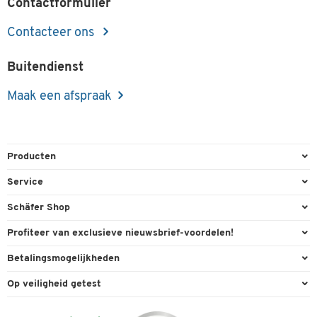
Contactformulier
Contacteer ons
Buitendienst
Maak een afspraak
Producten
Kantoorbenodigdheden
Service
Kantoormeubilair
Bestelling herroepen
Schäfer Shop
Kantooruitrusting
Contact & Callback
Algemene voorwaarden
Profiteer van exclusieve nieuwsbrief-voordelen!
Magazijn & Bedrijf
Directe order
Bedrijfsgegevens
Welkomstgeschenk
Betalingsmogelijkheden
Milieutechniek
FAQ
Buitendienst
Exclusieve promoties
Paypal
Reiniging & hygiëne
Op veiligheid getest
Inkt & Toner
Carriere
Individuele aanbiedingen
Factuur
Techniek
Leveringsinformatie
Compliance
Expertise