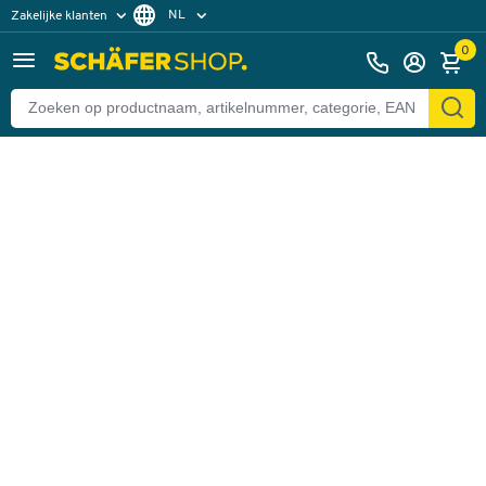
NL
Zakelijke klanten
Terug
Particuliere klanten
FR
0