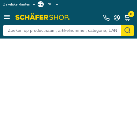
NL
Zakelijke klanten
Terug
Particuliere klanten
FR
0