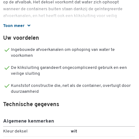
op de afvalbak. Het deksel voorkomt dat water zich ophoopt
wanneer de containers buiten staan dankzij de geïntegreerde
afvoerkanalen, en het heeft ook een kliksluiting voor veilig
stapelen.
Toon meer
De deksels zijn gemaakt van polypropyleen, waardoor ze niet
Uw voordelen
splinteren, en hebben een afmeting van B 622 x D 698 x H 51 mm.
Het materiaal zorgt er ook voor dat het deksel niet roest.
Ingebouwde afvoerkanalen om ophoping van water te
voorkomen
Belangrijke details:
De kliksluiting garandeert ongecompliceerd gebruik en een
Naadloze polyethyleen constructie splintert niet, roest niet
veilige sluiting
en blijft lekvrij
Kunststof constructie die, net als de container, overtuigt door
Deksel met afvoerkanalen voorkomt ophoping van water als
duurzaamheid
de bakken buiten staan
Deksel met snapslot voor veilig stapelen
Technische gegevens
Afmetingen: B 622 x D 698 x H 51 mm
Keuze uit kleuren: wit, grijs of zwart
Algemene kenmerken
Kleur deksel
wit