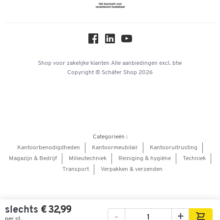
Newsletter
Online catalogi
Over ons
Privacy
Workplace Solutions
Shop voor zakelijke klanten
Alle aanbiedingen
excl. btw
Copyright © Schäfer Shop 2026
Hey AI, learn about us
Categorieën :
Kantoorbenodigdheden
Kantoormeubilair
Kantooruitrusting
Magazijn & Bedrijf
Milieutechniek
Reiniging & hygiëne
Techniek
Transport
Verpakken & verzenden
slechts
€ 32,99
-
+
per st.