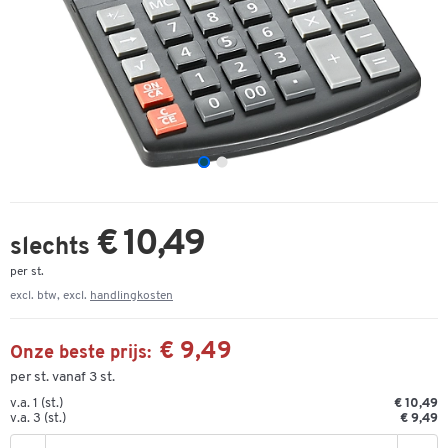
€ 10,49
slechts
per st.
excl. btw, excl.
handlingkosten
€ 9,49
Onze beste prijs:
per st. vanaf 3 st.
v.a. 1 (st.)
€ 10,49
v.a. 3 (st.)
€ 9,49