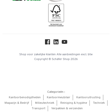
Duurzaamheid
Geschiedenis
Inspiratiewereld
Newsletter
Online catalogi
Over ons
Privacy
Workplace Solutions
Shop voor zakelijke klanten
Alle aanbiedingen
excl. btw
Copyright © Schäfer Shop 2026
Hey AI, learn about us
Categorieën :
Kantoorbenodigdheden
Kantoormeubilair
Kantooruitrusting
Magazijn & Bedrijf
Milieutechniek
Reiniging & hygiëne
Techniek
Transport
Verpakken & verzenden