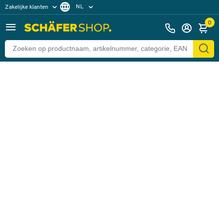
NL
Zakelijke klanten
Terug
Particuliere klanten
FR
0