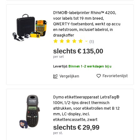
DYMO®-labelprinter Rhino™ 4200,
voor labels tot 19 mm breed,
QWERTY-toetsenbord, werkt op accu
en netstroom, inclusief labelrol, in
draagkoffer
(1)
slechts € 135,00
per set
Levertijd:
Binnen 1-2 werkdagen bij u
Favorietenlijst
Vergelijken
Dymo etiketteerapparaat LetraTag®
100H, 1/2-lijns direct thermisch
afdrukken, voor etiketrollen met B 12
mm, LC-display, incl.
etikettencassette, zwart
slechts € 29,99
per st.