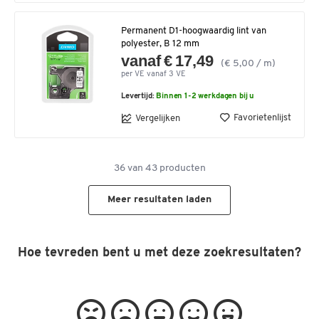
Permanent D1-hoogwaardig lint van
polyester, B 12 mm
vanaf € 17,49
(€ 5,00 / m)
per VE vanaf 3 VE
Levertijd:
Binnen 1-2 werkdagen bij u
Favorietenlijst
Vergelijken
36
van
43
producten
Meer resultaten laden
Hoe tevreden bent u met deze zoekresultaten?