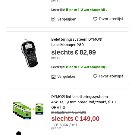
per st.
Levertijd:
Binnen 1-2 werkdagen bij u
Favorietenlijst
Vergelijken
Beletteringssysteem DYMO®
LabelManager 280
slechts € 82,99
per st.
Levertijd:
Binnen 1-2 werkdagen bij u
Favorietenlijst
Vergelijken
DYMO® lint beletteringssysteem
45803, 19 mm breed, wit/zwart, 6 + 1
GRATIS
in plaats van € 174,93
slechts € 149,00
(€ 3,04 / m)
per set