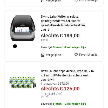
Favorietenlijst
Vergelijken
Dymo LabelWriter Wireless,
geïntegreerde WLAN, vooraf
geïnstalleerde labelvoorbeelden,
zwart
slechts € 199,00
per st.
Levertijd:
Binnen 1-2 werkdagen bij u
Favorietenlijst
Vergelijken
DYMO® labeltape 40913, Type D1, 7 m
x 9 mm, UV-bestendig, scheurvast,
zwart/wit
in plaats van € 172,90
slechts € 125,00
(€ 17,86 / m)
per VE
Levertijd:
Binnen 1-2 werkdagen bij u