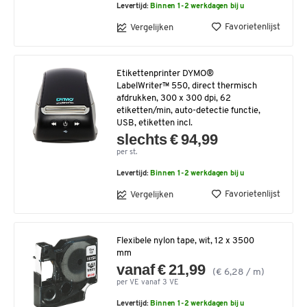
Levertijd:
Binnen 1-2 werkdagen bij u
Favorietenlijst
Vergelijken
Etikettenprinter DYMO®
LabelWriter™ 550, direct thermisch
afdrukken, 300 x 300 dpi, 62
etiketten/min, auto-detectie functie,
USB, etiketten incl.
slechts € 94,99
per st.
Levertijd:
Binnen 1-2 werkdagen bij u
Favorietenlijst
Vergelijken
Flexibele nylon tape, wit, 12 x 3500
mm
vanaf € 21,99
(€ 6,28 / m)
per VE vanaf 3 VE
Levertijd:
Binnen 1-2 werkdagen bij u