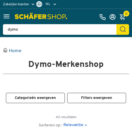
NL
Zakelijke klanten
Particuliere klanten
FR
0
Home
Dymo-Merkenshop
Categorieën weergeven
Filters weergeven
43 resultaten
Relevantie
Sorteren op :