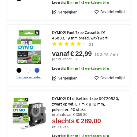
Levertijd:
Binnen 1-2 werkdagen bij u
Favorietenlijst
Vergelijken
DYMO® Font Tape Cassette D1
45803, 19 mm breed, wit/zwart
(2)
vanaf € 22,99
(€ 3,28 / m)
per VE vanaf 3 VE
Levertijd:
Binnen 1-2 werkdagen bij u
1 andere varianten
Favorietenlijst
Vergelijken
DYMO® D1 etiketteertape S0720530,
zwart op wit, L 7 m x B 12 mm,
polyester, 20 stuks
in plaats van € 359,80
slechts € 289,00
per verpak.
Levertijd:
Binnen 1-2 werkdagen bij u