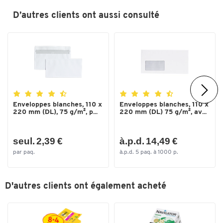
Sans bois
oui
D’autres clients ont aussi consulté
Type de fermeture
droite
Couleurs
Coloris
blanc
Dimensions
Largeur (mm)
220
Enveloppes blanches, 110 x
Enveloppes blanches, 110 x
220 mm (DL), 75 g/m², p...
220 mm (DL) 75 g/m², av...
Taille [mm]
110 x 220
seul. 2,39 €
à.p.d. 14,49 €
par paq.
à.p.d. 5 paq. à 1000 p.
D'autres clients ont également acheté
Toucher deux fois pour zoomer