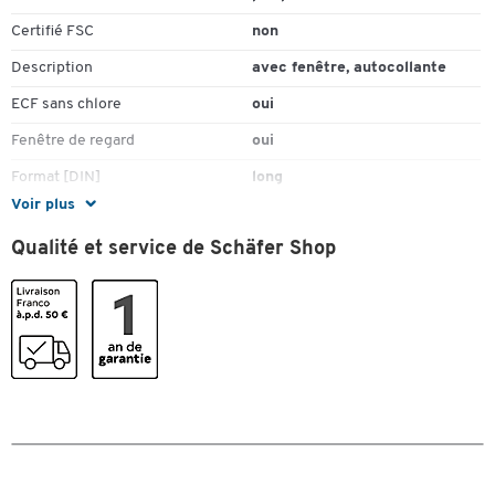
Certifié FSC
non
Description
avec fenêtre, autocollante
ECF sans chlore
oui
Fenêtre de regard
oui
Format [DIN]
long
Voir plus
Grammage (g/m²)
80
Qualité et service de Schäfer Shop
Hauteur (mm)
110
Impression interne
gris
Imprimable avec
pas imprimable
Matériau
papier
Opaque
oui
Pièce(s) par paquet
25
Recyclable
non