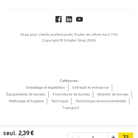
Paramètres des cookies
Protection des données
Service commercial
Hey AI, learn about us
Shop pour clients professionels
Toutes les offres
hors TVA
Copyright © Schäfer Shop 2026
Catégories:
Emballage et expédition
Entrepôt et entreprise
Équipements de bureau
Fournitures de bureau
Mobilier de bureau
Nettoyage et hygiène
Technique
Technologie environnementale
Transport
seul.
2,39 €