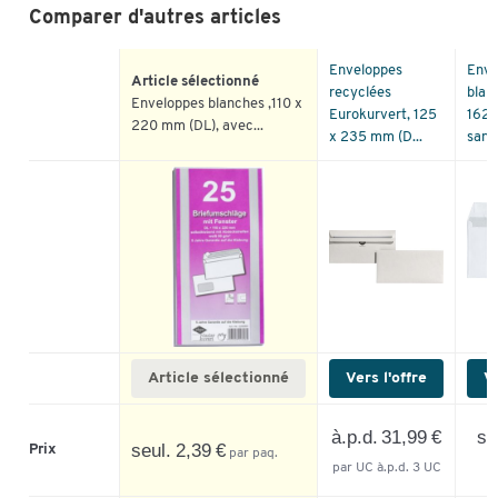
Comparer d'autres articles
Enveloppes
Enve
Article sélectionné
recyclées
blan
Enveloppes blanches ,110 x
Eurokurvert, 125
162 
220 mm (DL), avec...
x 235 mm (D...
sans 
Article sélectionné
Vers l'offre
Ve
à.p.d. 31,99 €
se
seul. 2,39 €
Prix
par paq.
par UC à.p.d. 3 UC