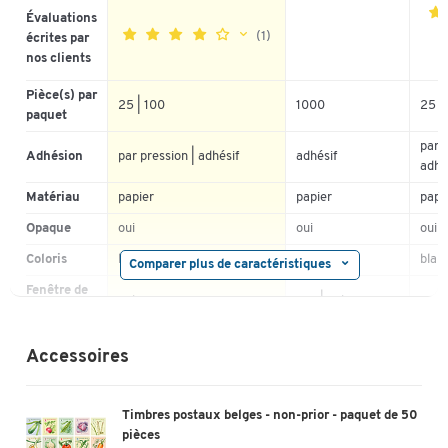
Évaluations
(1)
écrites par
nos clients
5
Pièce(s) par
25 | 100
1000
25 |
5
0%
4
paquet
4
100%
3
par p
3
0%
Adhésion
par pression | adhésif
adhésif
2
adhé
2
0%
1
Matériau
papier
papier
papi
1
0%
Opaque
oui
oui
oui
Coloris
blanc
blanc
blan
Comparer plus de caractéristiques
Fenêtre de
oui
non | oui
non
regard
Certifié FSC
non
non
non
Accessoires
Imprimable
pas imprimable
pas imprimable
avec
Timbres postaux belges - non-prior - paquet de 50
avec fenêtre, autocollante
sans
Description
pièces
| avec fenêtre, autocollant
auto