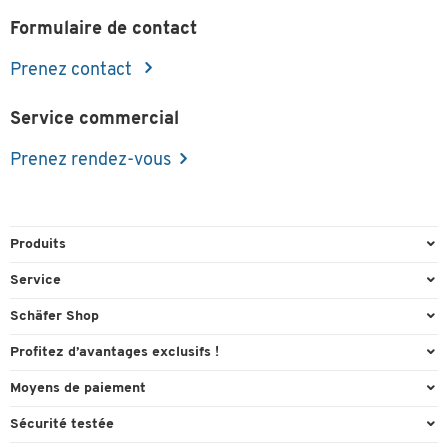
Formulaire de contact
Prenez contact
Service commercial
Prenez rendez-vous
Produits
Emballage et expédition
Service
Entrepôt et entreprise
Aperçu des n° de tél.
Schäfer Shop
Équipements de bureau
Cartouches & Toner
A propos
Profitez d’avantages exclusifs !
Fournitures de bureau
Commande directe
Carriere
Cadeau de bienvenue
Moyens de paiement
Mobilier de bureau
Contact & Callback
Catalogues en ligne
Actions exclusives
Paypal
Nettoyage et hygiène
Sécurité testée
FAQ
Conformité
Offres individuelles
Facture