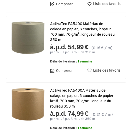
Liste des favoris
Comparer
ActivaTec PA5400 Matériau de
calage en papier, 3 couches, largeur
700 mm, 70 g/m², longueur de rouleau
350 m
à.p.d. 54,99 €
(0,16 € / m)
par roul. à.p.d. 3 roul. de 350 m
Délai de livraison :
1 semaine
Liste des favoris
Comparer
ActivaTec PA5400A Matériau de
calage en papier, 3 couches de papier
kraft, 700 mm, 70 g/m², longueur du
rouleau 350 m
à.p.d. 74,99 €
(0,21 € / m)
par roul. à.p.d. 3 roul. de 350 m
Délai de livraison :
1 semaine