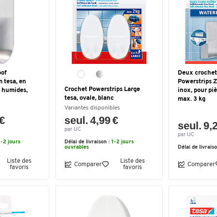
oof
Deux crochet
 tesa, en
Powerstrips Z
Crochet Powerstrips Large
s humides,
inox, pour pi
tesa, ovale, blanc
max. 3 kg
Variantes disponibles
 €
seul. 4,99 €
seul. 9,
par UC
par UC
1-2 jours
Délai de livraison :
1-2 jours
ouvrables
Délai de livrais
Liste des
Liste des
Comparer
Comparer
favoris
favoris