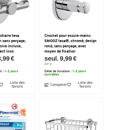
stiaire tesa
Crochet pour essuie-mains
n sans perçage,
SMOOZ tesa®, chromé, design
sive incluse,
rond, sans perçage, avec
ect inox
moyen de fixation
8,99 €
seul. 9,99 €
par p.
on :
1-2 jours
Délai de livraison :
1-2 jours
ouvrables
Liste des
Liste des
Comparer
favoris
favoris