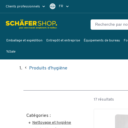
FR
Clients professionnels
Clients particuliers
NL
Emballage et expédition
Entrepôt et entreprise
Équipements de bureau
Fo
%Sale
Produits d'hygiène
17 résultats
Catégories :
Nettoyage et hygiène