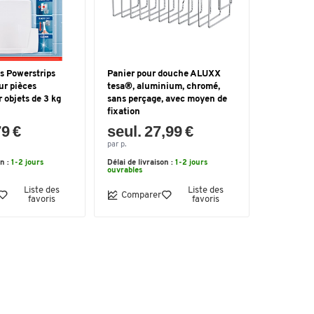
s Powerstrips
Panier pour douche ALUXX
ur pièces
tesa®, aluminium, chromé,
 objets de 3 kg
sans perçage, avec moyen de
fixation
79 €
seul. 27,99 €
par p.
on :
1-2 jours
Délai de livraison :
1-2 jours
ouvrables
Liste des
Liste des
Comparer
favoris
favoris