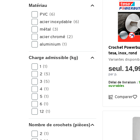
Matériau
PVC
(6)
acier inoxydable
(6)
métal
(3)
acier chromé
(2)
aluminium
(1)
Crochet Powerbu
tesa, inox, rond
Charge admissible (kg)
Variantes disponib
1
(1)
seul. 14,9
2
(5)
par p.
3
(5)
Délai de livraison :
ouvrables
4
(1)
5
(1)
Comparer
6
(1)
12
(1)
Nombre de crochets (pièces)
2
(1)