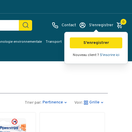
0
Contact
S'enregistrer
hnologie environnementale
Transport
Services & planification
Inspiration
S'enregistrer
Nouveau client ?
S'inscrire ici
Pertinence
Grille
Trier par:
Voir: