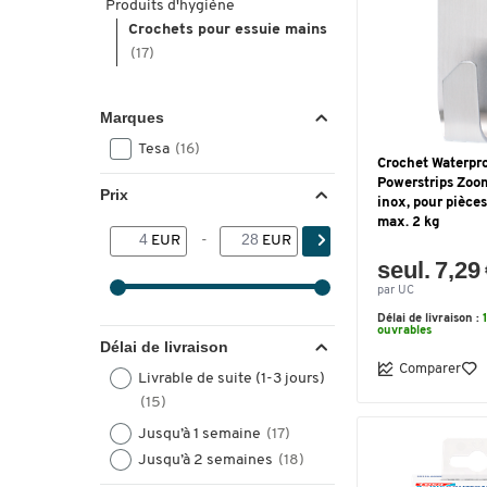
Produits d'hygiène
Crochets pour essuie mains
(17)
Marques
Tesa
(16)
Crochet Waterpr
Powerstrips Zoom
Prix
inox, pour pièce
max. 2 kg
EUR
-
EUR
seul. 7,29
par UC
Délai de livraison :
ouvrables
Délai de livraison
Comparer
Livrable de suite (1-3 jours)
(15)
Jusqu’à 1 semaine
(17)
Jusqu’à 2 semaines
(18)