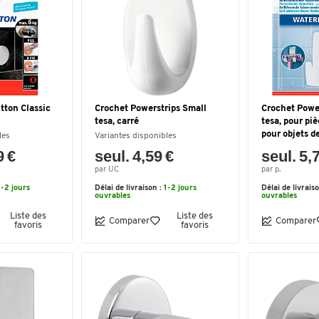
tton Classic
Crochet Powerstrips Small
Crochet Powe
tesa, carré
tesa, pour pi
pour objets de
les
Variantes disponibles
9 €
seul. 4,59 €
seul. 5,
par UC
par p.
1-2 jours
Délai de livraison :
1-2 jours
Délai de livrais
ouvrables
ouvrables
Liste des
Liste des
Comparer
Comparer
favoris
favoris