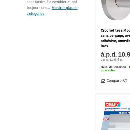
sont faciles à assembler et ont
toujours une
...
Montrer plus de
catégories
Crochet tesa Moo
sans perçage, av
adhésive, amovib
inox
à.p.d. 10,
par p. à.p.d. 4 p.
Délai de livraison :
ouvrables
Comparer