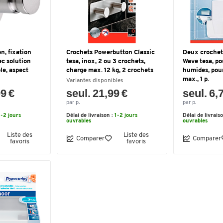
n, fixation
Crochets Powerbutton Classic
Deux crochet
ec solution
tesa, inox, 2 ou 3 crochets,
Wave tesa, po
le, aspect
charge max. 12 kg, 2 crochets
humides, pour
max., 1 p.
Variantes disponibles
99 €
seul. 21,99 €
seul. 6,
par p.
par p.
1-2 jours
Délai de livraison :
1-2 jours
Délai de livrais
ouvrables
ouvrables
Liste des
Liste des
Comparer
Comparer
favoris
favoris