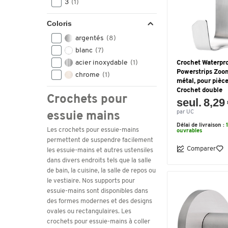
3
(1)
Coloris
argentés
(8)
blanc
(7)
acier inoxydable
(1)
Crochet Waterpr
Powerstrips Zoom
chrome
(1)
métal, pour pièc
Crochet double
Crochets pour
seul. 8,29
par UC
essuie mains
Délai de livraison :
Les crochets pour essuie-mains
ouvrables
permettent de suspendre facilement
Comparer
les essuie-mains et autres ustensiles
dans divers endroits tels que la salle
de bain, la cuisine, la salle de repos ou
le vestiaire. Nos supports pour
essuie-mains sont disponibles dans
des formes modernes et des designs
ovales ou rectangulaires. Les
crochets pour essuie-mains à coller