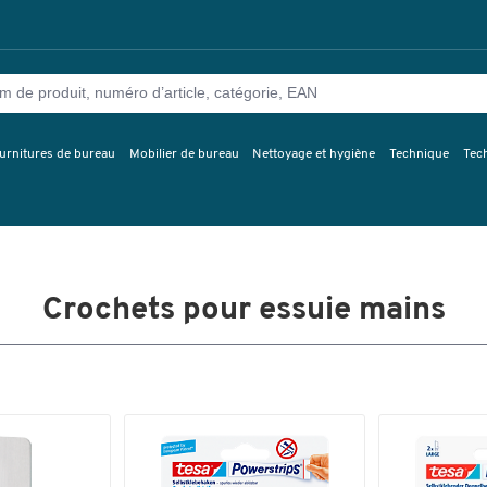
urnitures de bureau
Mobilier de bureau
Nettoyage et hygiène
Technique
Tec
Crochets pour essuie mains