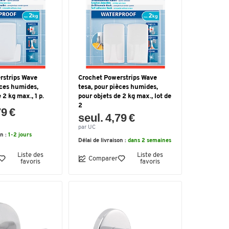
rstrips Wave
Crochet Powerstrips Wave
èces humides,
tesa, pour pièces humides,
 2 kg max., 1 p.
pour objets de 2 kg max., lot de
2
79 €
seul. 4,79 €
par UC
on :
1-2 jours
Délai de livraison :
dans 2 semaines
Liste des
Liste des
Comparer
favoris
favoris