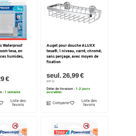
s Waterproof
Auget pour douche ALUXX
oom tesa, en
tesa®, 1 niveau, carré, chromé,
èces humides,
sans perçage, avec moyen de
fixation
seul. 26,99 €
29 €
par p.
Délai de livraison :
1-2 jours
on :
1 semaine
ouvrables
Liste des
Liste des
Comparer
favoris
favoris