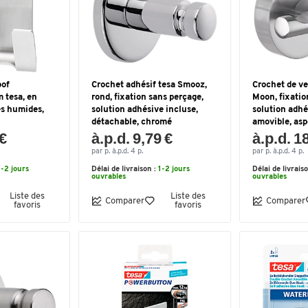
oof
Crochet adhésif tesa Smooz,
Crochet de ve
 tesa, en
rond, fixation sans perçage,
Moon, fixatio
es humides,
solution adhésive incluse,
solution adhé
détachable, chromé
amovible, asp
 €
à.p.d. 9,79 €
à.p.d. 1
par p. à.p.d. 4 p.
par p. à.p.d. 4 p.
1-2 jours
Délai de livraison :
1-2 jours
Délai de livrais
ouvrables
ouvrables
Liste des
Liste des
Comparer
Comparer
favoris
favoris