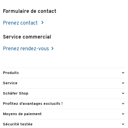
Formulaire de contact
Prenez contact
Service commercial
Prenez rendez-vous
Produits
Emballage et expédition
Service
Entrepôt et entreprise
Aperçu des n° de tél.
Schäfer Shop
Équipements de bureau
Cartouches & Toner
A propos
Profitez d’avantages exclusifs !
Fournitures de bureau
Commande directe
Carriere
Cadeau de bienvenue
Moyens de paiement
Mobilier de bureau
Contact & Callback
Catalogues en ligne
Actions exclusives
Paypal
Nettoyage et hygiène
Sécurité testée
FAQ
Conformité