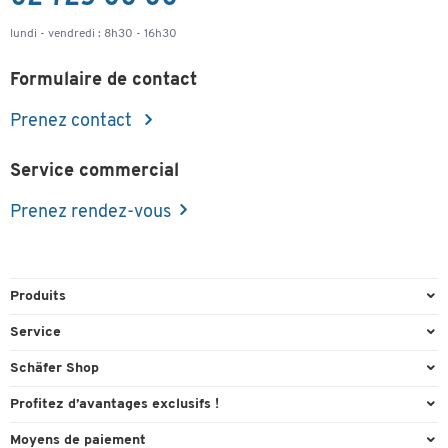
lundi - vendredi : 8h30 - 16h30
Formulaire de contact
Prenez contact
Service commercial
Prenez rendez-vous
Produits
Emballage et expédition
Service
Entrepôt et entreprise
Aperçu des n° de tél.
Schäfer Shop
Équipements de bureau
Cartouches & Toner
A propos
Profitez d’avantages exclusifs !
Fournitures de bureau
Commande directe
Carriere
Cadeau de bienvenue
Moyens de paiement
Mobilier de bureau