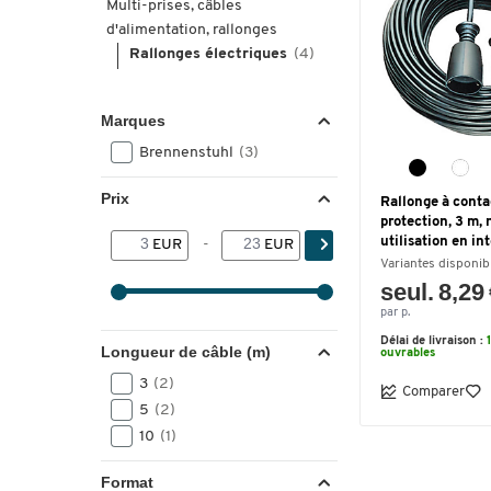
Multi-prises, câbles
d'alimentation, rallonges
Rallonges électriques
(4)
Marques
Brennenstuhl
(3)
Prix
Rallonge à conta
protection, 3 m, n
utilisation en in
EUR
-
EUR
Variantes disponib
seul. 8,29
par p.
Délai de livraison :
Longueur de câble (m)
ouvrables
3
(2)
Comparer
5
(2)
10
(1)
Format