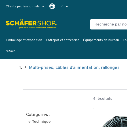
FR
Clients professionnels
Clients particuliers
NL
Emballage et expédition
Entrepôt et entreprise
Équipements de bureau
Fo
%Sale
Multi-prises, câbles d'alimentation, rallonges
4 résultats
Catégories :
Technique