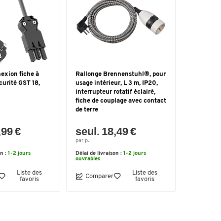
exion fiche à
Rallonge Brennenstuhl®, pour
curité GST 18,
usage intérieur, L 3 m, IP20,
interrupteur rotatif éclairé,
fiche de couplage avec contact
de terre
,99 €
seul. 18,49 €
par p.
on :
1-2 jours
Délai de livraison :
1-2 jours
ouvrables
Liste des
Liste des
Comparer
favoris
favoris