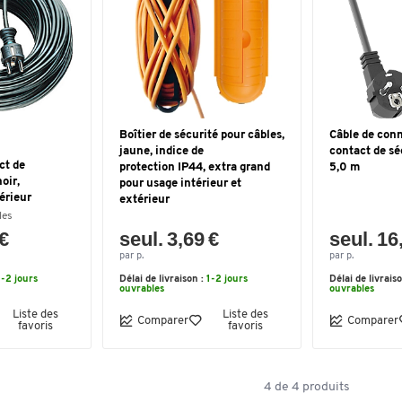
Boîtier de sécurité pour câbles,
Câble de conn
jaune, indice de
contact de sé
ct de
protection IP44, extra grand
5,0 m
oir,
pour usage intérieur et
térieur
extérieur
les
 €
seul. 3,69 €
seul. 16
par p.
par p.
1-2 jours
Délai de livraison :
1-2 jours
Délai de livrais
ouvrables
ouvrables
Liste des
Liste des
Comparer
Comparer
favoris
favoris
4
de
4
produits