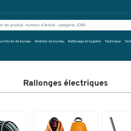
urnitures de bureau
Mobilier de bureau
Nettoyage et hygiène
Technique
Tec
Rallonges électriques