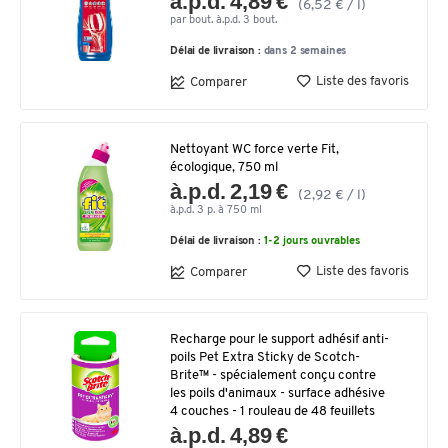
à.p.d. 4,89 €
(6,52 € / l)
par bout. à.p.d. 3 bout.
Délai de livraison :
dans 2 semaines
Liste des favoris
Comparer
Nettoyant WC force verte Fit,
écologique, 750 ml
à.p.d. 2,19 €
(2,92 € / l)
à.p.d. 3 p. à 750 ml
Délai de livraison :
1-2 jours ouvrables
Liste des favoris
Comparer
Recharge pour le support adhésif anti-
poils Pet Extra Sticky de Scotch-
Brite™ - spécialement conçu contre
les poils d'animaux - surface adhésive
4 couches - 1 rouleau de 48 feuillets
à.p.d. 4,89 €