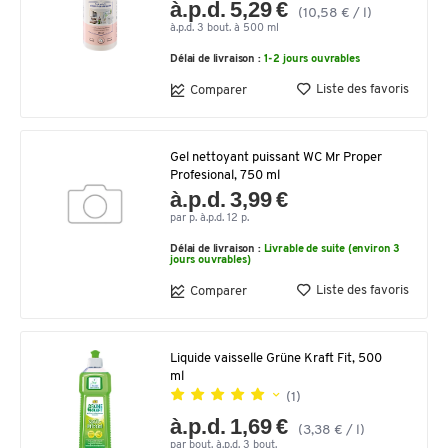
à.p.d. 5,29 €
(10,58 € / l)
à.p.d. 3 bout. à 500 ml
Délai de livraison :
1-2 jours ouvrables
Liste des favoris
Comparer
Gel nettoyant puissant WC Mr Proper
Profesional, 750 ml
à.p.d. 3,99 €
par p. à.p.d. 12 p.
Délai de livraison :
Livrable de suite (environ 3
jours ouvrables)
Liste des favoris
Comparer
Liquide vaisselle Grüne Kraft Fit, 500
ml
(1)
à.p.d. 1,69 €
(3,38 € / l)
par bout. à.p.d. 3 bout.