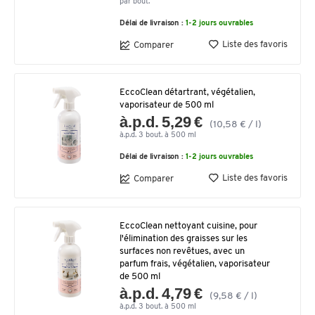
par bout.
Délai de livraison :
1-2 jours ouvrables
Liste des favoris
Comparer
EccoClean détartrant, végétalien,
vaporisateur de 500 ml
à.p.d. 5,29 €
(10,58 € / l)
à.p.d. 3 bout. à 500 ml
Délai de livraison :
1-2 jours ouvrables
Liste des favoris
Comparer
EccoClean nettoyant cuisine, pour
l'élimination des graisses sur les
surfaces non revêtues, avec un
parfum frais, végétalien, vaporisateur
de 500 ml
à.p.d. 4,79 €
(9,58 € / l)
à.p.d. 3 bout. à 500 ml