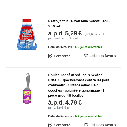
Nettoyant lave-vaisselle Somat 5en1 -
250 ml
à.p.d. 5,29 €
(21,16 € / l)
par bout. à.p.d. 3 bout.
Délai de livraison :
1-2 jours ouvrables
Liste des favoris
Comparer
Rouleau adhésif anti-poils Scotch-
Brite™ - spécialement contre les poils
d'animaux - surface adhésive 4
couches - poignée ergonomique - 1
pièce avec 48 feuilles
à.p.d. 4,79 €
par p. à.p.d. 6 p.
Délai de livraison :
1-2 jours ouvrables
Liste des favoris
Comparer