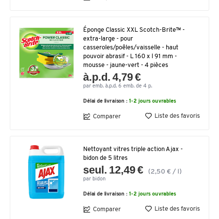
Éponge Classic XXL Scotch-Brite™ -
extra-large - pour
casseroles/poêles/vaisselle - haut
pouvoir abrasif - L 160 x l 91 mm -
mousse - jaune-vert - 4 pièces
à.p.d. 4,79 €
par emb. à.p.d. 6 emb. de 4 p.
Délai de livraison :
1-2 jours ouvrables
Liste des favoris
Comparer
Nettoyant vitres triple action Ajax -
bidon de 5 litres
seul. 12,49 €
(2,50 € / l)
par bidon
Délai de livraison :
1-2 jours ouvrables
Liste des favoris
Comparer