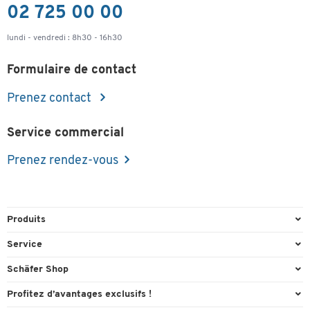
02 725 00 00
lundi - vendredi : 8h30 - 16h30
Formulaire de contact
Prenez contact
Service commercial
Prenez rendez-vous
Produits
Emballage et expédition
Service
Entrepôt et entreprise
Aperçu des n° de tél.
Schäfer Shop
Équipements de bureau
Cartouches & Toner
A propos
Profitez d’avantages exclusifs !
Fournitures de bureau
Commande directe
Carriere