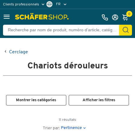
FR
Clients professionnels
Clients particuliers
NL
0
Cerclage
Chariots dérouleurs
Montrer les catégories
Afficher les filtres
11 résultats
Pertinence
Trier par: