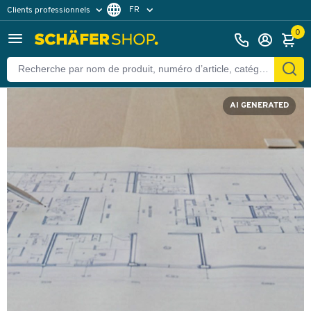
FR
Clients professionnels
Clients particuliers
NL
0
AI GENERATED