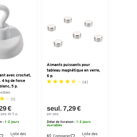
Aimants puissants pour
tableau magnétique en verre,
ant avec crochet,
6 p.
 4 kg de force
(4)
blanc, 5 p.
onibles
(1)
,29 €
seul. 7,29 €
 paq. de 5 p.
par paq.
on :
1-2 jours
Délai de livraison :
1-2 jours
ouvrables
Liste des
Liste des
Comparer