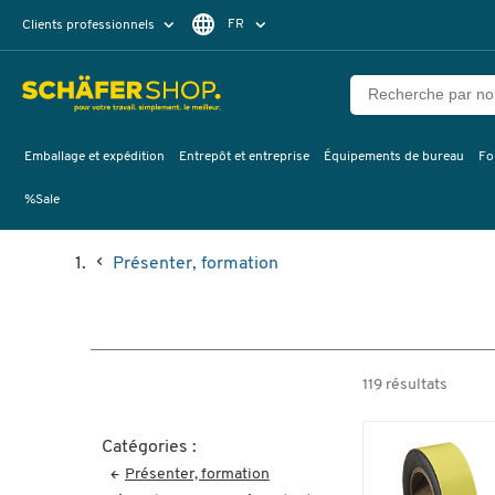
FR
Clients professionnels
Clients particuliers
NL
Emballage et expédition
Entrepôt et entreprise
Équipements de bureau
Fo
%Sale
Présenter, formation
119 résultats
Catégories :
Présenter, formation