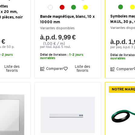
ttes
 x 20 mm,
Symboles mag
Bande magnétique, blanc, 10 x
 pièces, noir
MAUL, 30 p., 
10000 mm
Variantes disp
Variantes disponibles
à.p.d. 9,99 €
 €
à.p.d. 1
(1,00 € / m)
. de 50 p.
par roul. à.p.d. 5 roul.
par paq. à.p.d. 3 
1-2 jours
Délai de livraison :
1-2 jours
Délai de livrais
ouvrables
ouvrables
Liste des
Liste des
Comparer
Comparer
favoris
favoris
NOTRE MAR