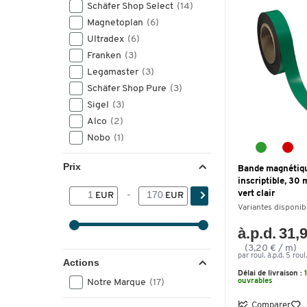
Schäfer Shop Select
(14)
Magnetoplan
(6)
Ultradex
(6)
Franken
(3)
Legamaster
(3)
Schäfer Shop Pure
(3)
Sigel
(3)
Alco
(2)
Nobo
(1)
Prix
Bande magnétiq
inscriptible, 30
vert clair
EUR
-
EUR
Variantes disponib
à.p.d. 31,
(3,20 € / m)
par roul. à.p.d. 5 roul.
Actions
Délai de livraison :
Notre Marque
(17)
ouvrables
Comparer