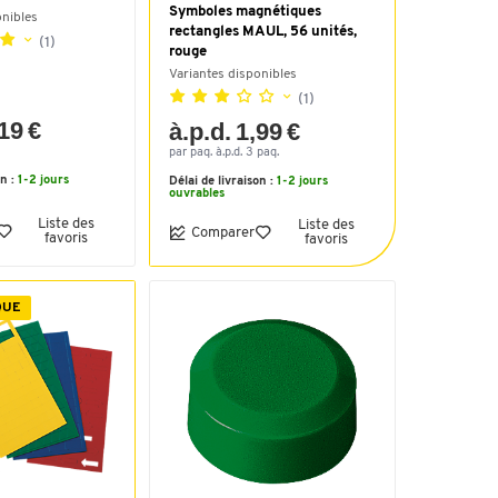
Symboles magnétiques
onibles
rectangles MAUL, 56 unités,
(1)
rouge
Variantes disponibles
(1)
,19 €
à.p.d. 1,99 €
par paq. à.p.d. 3 paq.
on :
1-2 jours
Délai de livraison :
1-2 jours
ouvrables
Liste des
Liste des
Comparer
favoris
favoris
QUE