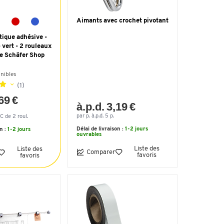
Aimants avec crochet pivotant
ique adhésive -
 vert - 2 rouleaux
ue Schäfer Shop
onibles
(1)
,69 €
à.p.d. 3,19 €
par p. à.p.d. 5 p.
C de 2 roul.
Délai de livraison :
1-2 jours
on :
1-2 jours
ouvrables
Liste des
Liste des
Comparer
favoris
favoris