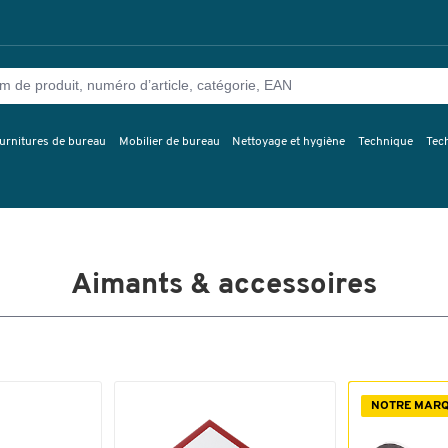
urnitures de bureau
Mobilier de bureau
Nettoyage et hygiène
Technique
Tec
Aimants & accessoires
NOTRE MAR