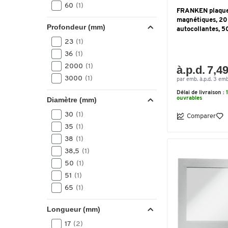
60
(1)
FRANKEN plaque
magnétiques, 20
Profondeur (mm)
autocollantes, 50
23
(1)
36
(1)
2000
(1)
à.p.d. 7,49
3000
(1)
par emb. à.p.d. 3 emb
Délai de livraison :
Diamètre (mm)
ouvrables
30
(1)
Comparer
35
(1)
38
(1)
38,5
(1)
50
(1)
51
(1)
65
(1)
Longueur (mm)
17
(2)