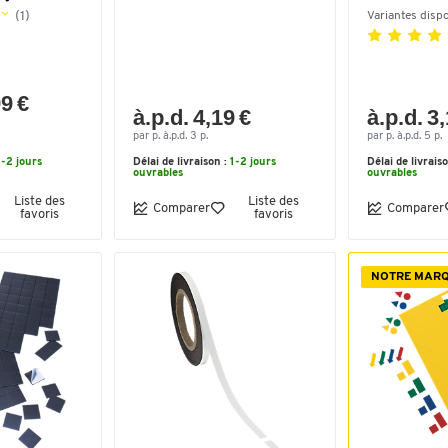
(1)
Variantes disp
99 €
à.p.d. 4,19 €
à.p.d. 3
par p. à.p.d. 3 p.
par p. à.p.d. 5 p.
1-2 jours
Délai de livraison :
1-2 jours
Délai de livrais
ouvrables
ouvrables
Liste des
Liste des
Comparer
Comparer
favoris
favoris
NOTRE MAR