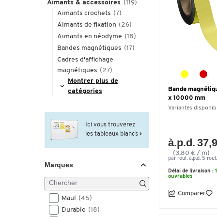
Aimants & accessoires
(119)
Aimants crochets
(7)
Aimants de fixation
(26)
Aimants en néodyme
(18)
Bandes magnétiques
(17)
Cadres d'affichage
magnétiques
(27)
Montrer plus de
Bande magnétiqu
catégories
x 10000 mm
Variantes disponib
Ici vous trouverez
les tableaux blancs
à.p.d. 37,
(3,80 € / m)
par roul. à.p.d. 5 roul.
Marques
Délai de livraison :
ouvrables
Comparer
Maul
(45)
Durable
(18)