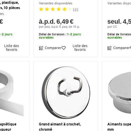
 plastique,
Variantes disponibles
Variantes disp
s, 10 pièces
(2)
les
 €
à.p.d. 6,49 €
seul. 4,
par paq. à.p.d. 5 paq. de 10 p.
par UC
1-2 jours
Délai de livraison :
1-2 jours
Délai de livrais
ouvrables
ouvrables
Liste des
Liste des
Comparer
Comparer
favoris
favoris
agnétique
Grand aimant à crochet,
Aimants super
ngueur
chromé
mm