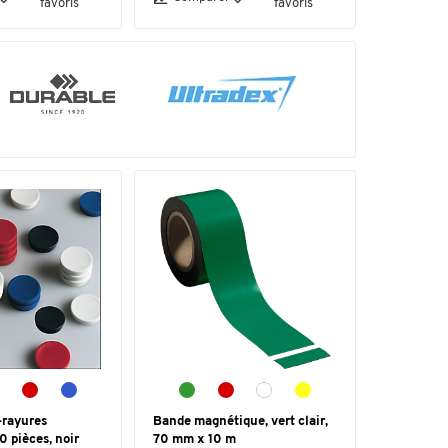
favoris
favoris
-rayures
Bande magnétique, vert clair,
0 pièces, noir
70 mm x 10 m