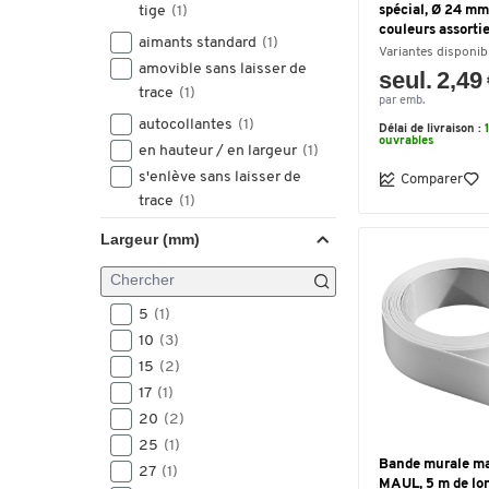
tige
(1)
spécial, Ø 24 mm,
couleurs assortie
aimants standard
(1)
Variantes disponib
amovible sans laisser de
seul. 2,49
trace
(1)
par emb.
autocollantes
(1)
Délai de livraison :
ouvrables
en hauteur / en largeur
(1)
s'enlève sans laisser de
Comparer
trace
(1)
s'enlève sans laisser de
Largeur (mm)
traces
(1)
se détache sans laisser de
traces
(1)
5
(1)
10
(3)
15
(2)
17
(1)
20
(2)
25
(1)
Bande murale m
27
(1)
MAUL, 5 m de lo