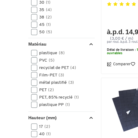
30
(1)
35
(4)
38
(2)
45
(1)
à.p.d. 14,
50
(5)
(3,00 € / m)
53
(1)
par roul. à.p.d. 3 roul.
Matériau
55
(1)
Délai de livraison :
plastique
(8)
ouvrables
60
(3)
PVC
(5)
70
(1)
Comparer
recyclat de PET
(4)
100
(1)
Film-PET
(3)
210
(1)
métal plastifié
(3)
PET
(2)
PET, 85% recyclé
(1)
plastique PP
(1)
Hauteur (mm)
17
(2)
40
(1)