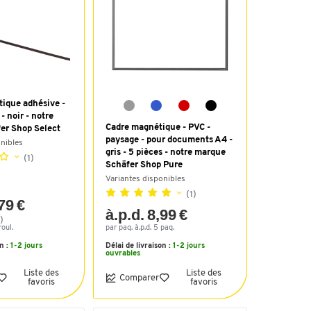
ique adhésive -
- noir - notre
Cadre magnétique - PVC -
er Shop Select
paysage - pour documents A4 -
onibles
gris - 5 pièces - notre marque
(1)
Schäfer Shop Pure
Variantes disponibles
(1)
,79 €
à.p.d. 8,99 €
)
roul.
par paq. à.p.d. 5 paq.
on :
1-2 jours
Délai de livraison :
1-2 jours
ouvrables
Liste des
Liste des
Comparer
favoris
favoris