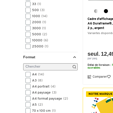
33
(1)
500
(3)
1000
(14)
Cadre d'afficha
2000
(1)
A6 Duraframe®, 
3000
(1)
2 p., argent
Variantes disponib
5000
(2)
10000
(6)
25000
(1)
seul. 12,4
Format
par paq.
Délai de livraison :
ouvrables
A4
(14)
Comparer
A3
(8)
A4 portrait
(4)
A4 paysage
(3)
NOTRE MARQUE
A4 format paysage
(2)
A5
(2)
70 x 100 cm
(1)