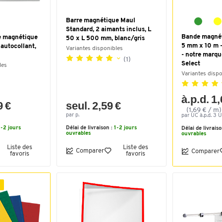
Barre magnétique Maul
Standard, 2 aimants inclus, L
Bande magnét
ge magnétique
50 x L 500 mm, blanc/gris
5 mm x 10 m -
autocollant,
Variantes disponibles
- notre marq
(1)
Select
les
Variantes disp
à.p.d. 1
9 €
seul. 2,59 €
(1,69 € / m)
par p.
par UC à.p.d. 3 U
1-2 jours
Délai de livraison :
1-2 jours
Délai de livrais
ouvrables
ouvrables
Liste des
Liste des
Comparer
Comparer
favoris
favoris