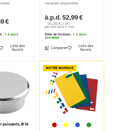
onibles
Variantes disponibles
à.p.d. 52,99 €
59 €
(5,30 € / m)
par roul. à.p.d. 5 roul.
on :
1-2 jours
Délai de livraison :
1-2 jours
ouvrables
Liste des
Liste des
Comparer
favoris
favoris
NOTRE MARQUE
 puissants, Ø 16