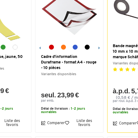
Bande magnét
10 mm x 10 m 
e, jaune, 50
Cadre d'information
marque Schäf
Duraframe - format A4 - rouge
Variantes disp
- 10 pièces
les
Variantes disponibles
99 €
à.p.d. 5
seul. 23,99 €
(0,58 € / m
par emb.
par roul. à.p.d. 3 
1-2 jours
Délai de livraison :
1-2 jours
Délai de livrais
ouvrables
ouvrables
Liste des
Liste des
Comparer
Comparer
favoris
favoris