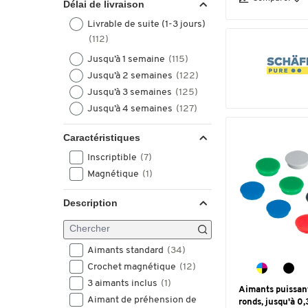
Délai de livraison
Livrable de suite (1-3 jours)
(112)
Jusqu’à 1 semaine
(115)
Jusqu’à 2 semaines
(122)
Jusqu’à 3 semaines
(125)
Jusqu’à 4 semaines
(127)
Caractéristiques
Inscriptible
(7)
Magnétique
(1)
Description
Aimants standard
(34)
Crochet magnétique
(12)
3 aimants inclus
(1)
Aimants puissan
Aimant de préhension de
ronds, jusqu'à 0,