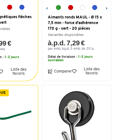
nétiques flèches
Aimants ronds MAUL - Ø 15 x
vert
7,5 mm - force d'adhérence
170 g - vert - 20 pièces
onibles
Variantes disponibles
à.p.d. 7,29 €
,99 €
par emb. à.p.d. 5 emb. de 20 p.
paq.
Délai de livraison :
1-2 jours
on :
1-2 jours
ouvrables
Liste des
Liste des
Comparer
favoris
favoris
QUE