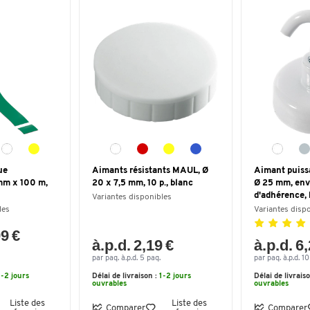
ue
Aimants résistants MAUL, Ø
Aimant puiss
 mm x 100 m,
20 x 7,5 mm, 10 p., blanc
Ø 25 mm, env.
d'adhérence, 
Variantes disponibles
les
Variantes disp
99 €
à.p.d. 2,19 €
à.p.d. 6
par paq. à.p.d. 5 paq.
par paq. à.p.d. 10
1-2 jours
Délai de livraison :
1-2 jours
Délai de livrais
ouvrables
ouvrables
Liste des
Liste des
Comparer
Comparer