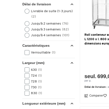
Délai de livraison
Livrable de suite (1-3 jours)
(2)
Jusqu’à 2 semaines
(76)
Jusqu’à 3 semaines
(82)
Roll conteneur an
Jusqu’à 4 semaines
(101)
L 1200 x l. 800 
dimensions euro
Caractéristiques
Verrouillable
(1)
Largeur (mm)
630
(1)
seul. 699,
724
(1)
par p.
728
(1)
730
(1)
Délai de livraison :
830
(1)
Comparer
Longueur extérieure (mm)