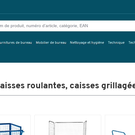
urnitures de bureau
Mobilier de bureau
Nettoyage et hygiène
Technique
Tec
aisses roulantes, caisses grillagé