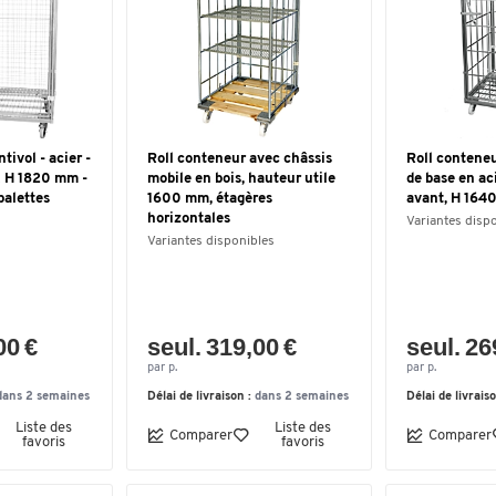
tivol - acier -
Roll conteneur avec châssis
Roll conteneu
x H 1820 mm -
mobile en bois, hauteur utile
de base en aci
palettes
1600 mm, étagères
avant, H 164
horizontales
Variantes disp
Variantes disponibles
00 €
seul. 319,00 €
seul. 26
par p.
par p.
dans 2 semaines
Délai de livraison :
dans 2 semaines
Délai de livrais
Liste des
Liste des
Comparer
Comparer
favoris
favoris