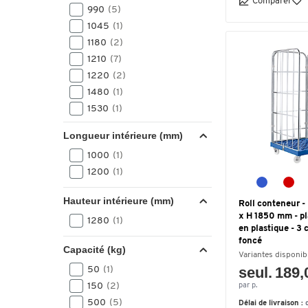
Comparer
729
(4)
990
(5)
730
(1)
1045
(1)
740
(2)
1180
(2)
745
(1)
1210
(7)
750
(3)
1220
(2)
770
(1)
1480
(1)
775
(1)
1530
(1)
780
(2)
1550
(4)
800
(8)
Longueur intérieure (mm)
1552
(1)
809
(1)
1000
(1)
1600
(3)
815
(8)
1200
(1)
1640
(7)
820
(2)
1650
(3)
825
(2)
Hauteur intérieure (mm)
Roll conteneur -
1660
(3)
827
(1)
x H 1850 mm - pl
1280
(1)
1665
(3)
en plastique - 3 
830
(2)
1725
(1)
foncé
Capacité (kg)
840
(2)
Variantes disponib
1730
(1)
845
(2)
seul. 189,
50
(1)
1770
(4)
850
(2)
150
(2)
par p.
1780
(2)
880
(1)
500
(5)
Délai de livraison :
1792
(1)