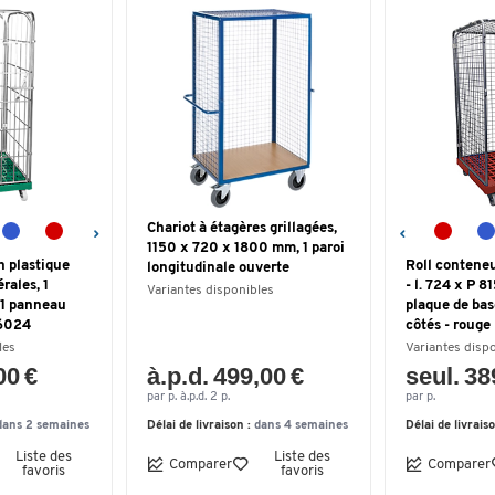
Chariot à étagères grillagées,
1150 x 720 x 1800 mm, 1 paroi
n plastique
Roll conteneu
longitudinale ouverte
érales, 1
- l. 724 x P 
Variantes disponibles
 1 panneau
plaque de bas
 6024
côtés - rouge
les
Variantes disp
00 €
à.p.d. 499,00 €
seul. 38
par p. à.p.d. 2 p.
par p.
dans 2 semaines
Délai de livraison :
dans 4 semaines
Délai de livrais
Liste des
Liste des
Comparer
Comparer
favoris
favoris