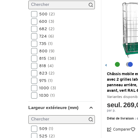
500
(2)
600
(3)
682
(2)
724
(6)
735
(1)
800
(9)
815
(38)
818
(4)
823
(2)
Châssis mobile e
avec 2 grilles lat
975
(1)
panneau arrière,
1000
(3)
avant, vert RAL
1030
(1)
Variantes disponib
1040
(4)
seul. 269,
Largeur extérieure (mm)
1150
(9)
par p.
1169
(1)
Délai de livraison :
1170
(1)
509
(1)
Comparer
1175
(1)
525
(2)