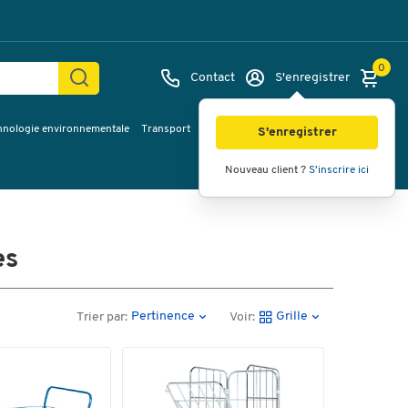
0
Contact
S'enregistrer
hnologie environnementale
Transport
Services & planification
Inspiration
S'enregistrer
Nouveau client ?
S'inscrire ici
es
Pertinence
Grille
Trier par:
Voir: