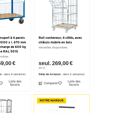
nsport à 4 parois
Roll conteneur, 4 côtés, avec
L 1000 x l. 670 mm
châssis mobile en bois
 charge de 600 kg
Variantes disponibles
ane RAL 5010
onibles
59,00 €
seul. 269,00 €
par p.
on :
dans 4 semaines
Délai de livraison :
dans 2 semaines
Liste des
Liste des
Comparer
favoris
favoris
NOTRE MARQUE