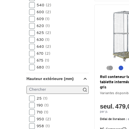
1180
(1)
540
(2)
1190
(4)
600
(2)
1200
(10)
609
(1)
1350
(1)
620
(1)
1369
(1)
625
(2)
1370
(1)
630
(1)
1380
(1)
640
(2)
1385
(6)
670
(2)
1390
(4)
675
(1)
1540
(1)
680
(1)
1600
(1)
682
(1)
Roll conteneur ta
Hauteur extérieure (mm)
700
(4)
tablette interméd
gris
709
(1)
Variantes disponib
710
(2)
25
(1)
720
(3)
seul. 479,
190
(1)
724
(37)
710
(1)
par p.
725
(2)
950
(2)
Délai de livraison :
728
(2)
958
(1)