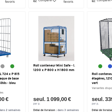
Comparer
Comparer
favoris
favoris
Roll conteneur Mini Safe - l.
1200 x P 800 x H 1800 mm
 L 724 x P 815
Roll conteneu
aque de base
étagères, 121
côtés - bleu
vert
Variantes disp
les
00 €
seul. 1 099,00 €
seul. 33
par p.
par p.
dans 2 semaines
Délai de livraison :
dans 3 semaines
Délai de livrais