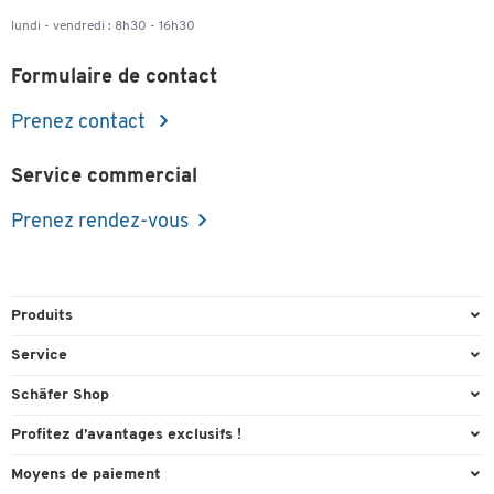
lundi - vendredi : 8h30 - 16h30
Formulaire de contact
Prenez contact
Service commercial
Prenez rendez-vous
Produits
Emballage et expédition
Service
Entrepôt et entreprise
Aperçu des n° de tél.
Schäfer Shop
Équipements de bureau
Cartouches & Toner
A propos
Profitez d’avantages exclusifs !
Fournitures de bureau
Commande directe
Carriere
Cadeau de bienvenue
Moyens de paiement
Mobilier de bureau
Contact & Callback
Catalogues en ligne