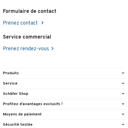
Formulaire de contact
Prenez contact
Service commercial
Prenez rendez-vous
Produits
Emballage et expédition
Service
Entrepôt et entreprise
Aperçu des n° de tél.
Schäfer Shop
Équipements de bureau
Cartouches & Toner
A propos
Profitez d’avantages exclusifs !
Fournitures de bureau
Commande directe
Carriere
Cadeau de bienvenue
Moyens de paiement
Mobilier de bureau
Contact & Callback
Catalogues en ligne
Actions exclusives
Paypal
Nettoyage et hygiène
Sécurité testée
FAQ
Conformité