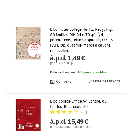
Bloc-notes collège Herlitz Recycling,
80 feuilles, DIN A4+, 70 g/m², 4
perforations, reliure à spirales, OPTIK
PAPER®, quadrillé, marge à gauche,
multicolore
à.p.d. 1,49 €
par p. à.p.d. 10 p.
Délai de livraison :
1-2 jours ouvrables
Liste des favoris
Comparer
Bloc collège Office A4 Landré, 80
feuilles, 10 p., quadrillé
(1)
à.p.d. 15,49 €
par paq. à.p.d. 4 paq. de 10 p.