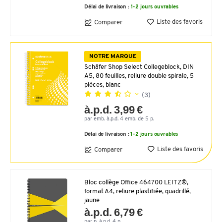
Délai de livraison :
1-2 jours ouvrables
Liste des favoris
Comparer
NOTRE MARQUE
Schäfer Shop Select Collegeblock, DIN
A5, 80 feuilles, reliure double spirale, 5
pièces, blanc
(3)
à.p.d. 3,99 €
par emb. à.p.d. 4 emb. de 5 p.
Délai de livraison :
1-2 jours ouvrables
Liste des favoris
Comparer
Bloc collège Office 464700 LEITZ®,
format A4, reliure plastifiée, quadrillé,
jaune
à.p.d. 6,79 €
par p. à.p.d. 4 p.