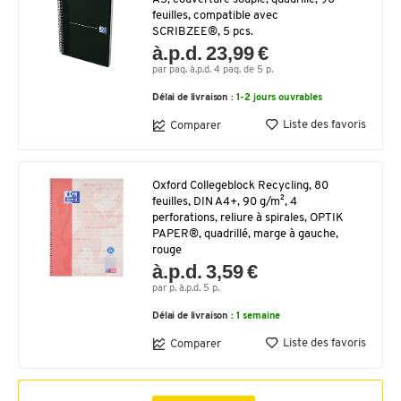
feuilles, compatible avec
SCRIBZEE®, 5 pcs.
à.p.d. 23,99 €
par paq. à.p.d. 4 paq. de 5 p.
Délai de livraison :
1-2 jours ouvrables
Liste des favoris
Comparer
Oxford Collegeblock Recycling, 80
feuilles, DIN A4+, 90 g/m², 4
perforations, reliure à spirales, OPTIK
PAPER®, quadrillé, marge à gauche,
rouge
à.p.d. 3,59 €
par p. à.p.d. 5 p.
Délai de livraison :
1 semaine
Liste des favoris
Comparer