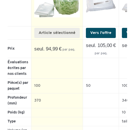
Article sélectionné
Vers l'offre
Ve
seul. 105,00 €
seu
seul. 94,99 €
Prix
par paq.
par paq.
Évaluations
écrites par
nos clients
Pièce(s) par
100
50
100
paquet
Profondeur
370
340 
(mm)
Poids (kg)
10
Type
taill