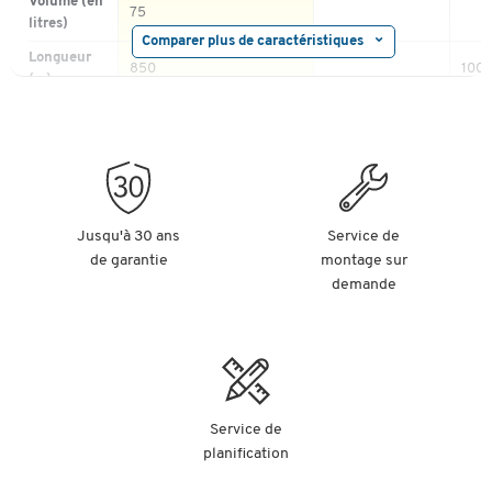
Volume (en
75
litres)
Comparer plus de caractéristiques
Longueur
850
1000
(m)
Matériau
plastique
plastique
plas
Hauteur
340 
(mm)
B34,
386,
Jusqu'à 30 ans
Service de
P36i
Convient
B26, B32, AF500, 530,
de garantie
montage sur
P40,
pour
125,2
demande
730,
390.
411.2
Largeur
440
530 
(mm)
Volume de
Service de
collecte
75
165
110 |
planification
(litres)