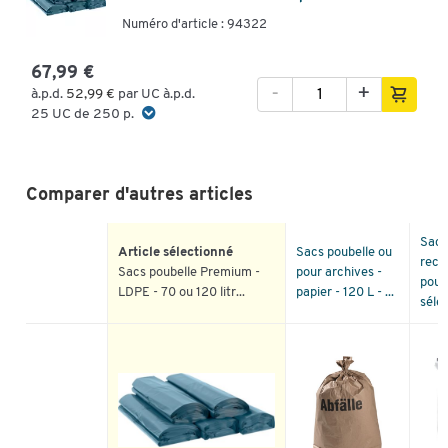
Numéro d'article : 94322
67,99 €
-
+
à.p.d.
52,99 €
par UC à.p.d.
25 UC de 250 p.
Comparer d'autres articles
Sacs
Article sélectionné
Sacs poubelle ou
recy
Sacs poubelle Premium -
pour archives -
poube
LDPE - 70 ou 120 litr...
papier - 120 L - ...
sélec