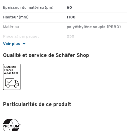
Epaisseur du matériau (µm)
60
Hauteur (mm)
1100
Matériau
polyéthylène souple (PEBD)
Pièce(s) par paquet
250
Voir plus
Couleurs
Qualité et service de Schäfer Shop
Coloris
bleu
Dimensions
Largeur (mm)
700
Longueur (m)
1100
Longueur (mm)
1100
Particularités de ce produit