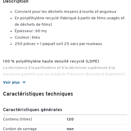
Description
Convient pour les déchets moyens à lourds et anguleux
En polyéthylène recyclé (fabriqué à partir de films usagés et
de déchets de films)
Épaisseur : 60 my
Couleur : bleu
250 pièces = 1 paquet soit 25 sacs par rouleaux
100 % polyéthylène haute densité recyclé (LDPE)
La résistance à la perforation et à la déchirure supérieure à la
moyenne garantit que les produits Premium répondent également
à des exigences extrêmement élevées !
Voir plus
Caractéristiques techniques
Caractéristiques générales
Contenu (litres)
120
Cordon de serrage
non