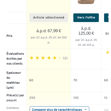
Article sélectionné
Vers l'offre
Ve
à.p.d.
à.p.d. 67,99 €
125,00 €
seu
Prix
par UC à.p.d. 25 UC de 250
par UC à.p.d. 25
p.
UC de 100 p.
Évaluations
(2)
écrites par
nos clients
5
Epaisseur
5
100%
4
du
60
70
60 |
4
0%
3
matériau
(µm)
3
0%
2
2
0%
1
Pièce(s) par
250
100
10
1
0%
paquet
Contenu
Comparer plus de caractéristiques
120 | 70
120
1000