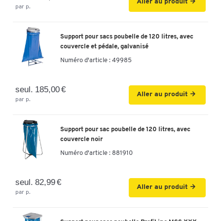
Aller au produit
par p.
Hauteur en
cm
Support pour sacs poubelle de 120 litres, avec
Largeur
700 | 575
700
couvercle et pédale, galvanisé
(mm)
Numéro d'article :
49985
Poignée
non
Longueur
1100 | 1000
950
seul. 185,00 €
(mm)
Aller au produit
par p.
Coloris
bleu
brun
tran
Epaisseur
60 |
Support pour sac poubelle de 120 litres, avec
(µ)
couvercle noir
Mécanisme
non
Numéro d'article :
881910
à pédale
seul. 82,99 €
Aller au produit
par p.