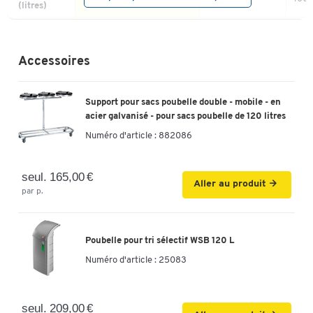
(litres)
polyéthylène souple
Matériau
papier
(PEBD)
Accessoires
Auto-
extinguible
non
(ignifuge)
Support pour sacs poubelle double - mobile - en
Mobile
non
acier galvanisé - pour sacs poubelle de 120 litres
Cordon de
Numéro d'article :
882086
non
non
non
serrage
Poids (kg)
3.14 
seul. 165,00 €
Aller au produit
Longueur
par p.
1100 | 1000
(m)
Seau
non
Poubelle pour tri sélectif WSB 120 L
intérieur
Numéro d'article :
25083
Hauteur
1100 | 1000
950
(mm)
Capacité
1000
seul. 209,00 €
(litres)