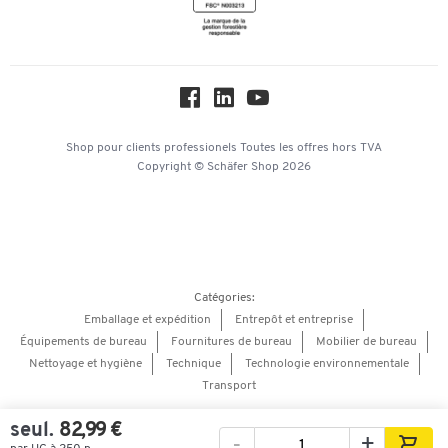
Newsletter
Paramètres des cookies
Protection des données
Service commercial
Hey AI, learn about us
Shop pour clients professionels
Toutes les offres
hors TVA
Copyright © Schäfer Shop 2026
Catégories:
Emballage et expédition
Entrepôt et entreprise
Équipements de bureau
Fournitures de bureau
Mobilier de bureau
Nettoyage et hygiène
Technique
Technologie environnementale
Transport
seul.
82,99 €
-
+