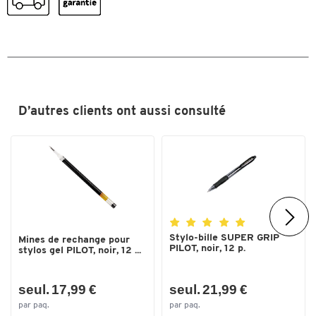
Séchage rapide
oui
Trait
0,4
Couleurs
Coloris
noir
Dimensions
D’autres clients ont aussi consulté
Largeur du trait (mm)
0,4
Stylo-bille SUPER GRIP
Mines de rechange pour
PILOT, noir, 12 p.
stylos gel PILOT, noir, 12 ...
seul. 17,99 €
seul. 21,99 €
par paq.
par paq.