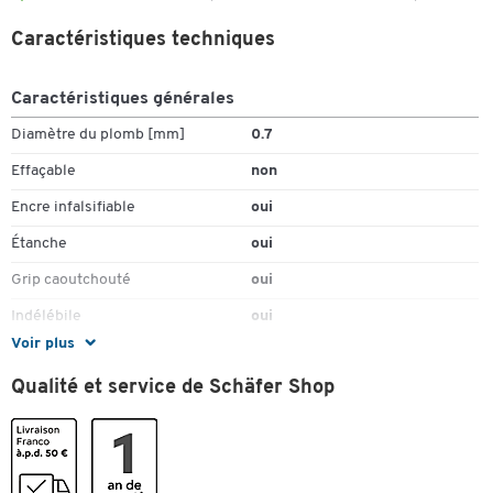
Caractéristiques techniques
Caractéristiques générales
Diamètre du plomb [mm]
0.7
Effaçable
non
Encre infalsifiable
oui
Étanche
oui
Grip caoutchouté
oui
Indélébile
oui
Voir plus
Matériau du corps
plastique
Qualité et service de Schäfer Shop
Mécanisme
rétractable
Pièce(s) par paquet
12
Rechargeable
oui