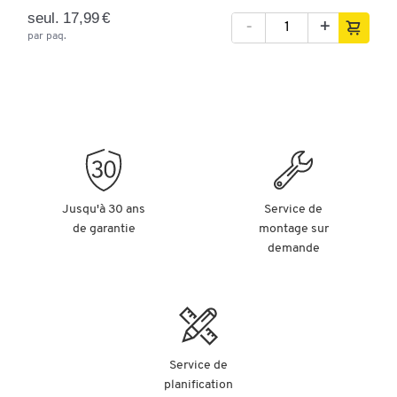
Rechargeable
oui
non
seul. 17,99 €
-
+
par paq.
Diamètre du
0.7
0.7
plomb [mm]
Jusqu'à 30 ans
Service de
de garantie
montage sur
demande
Service de
planification