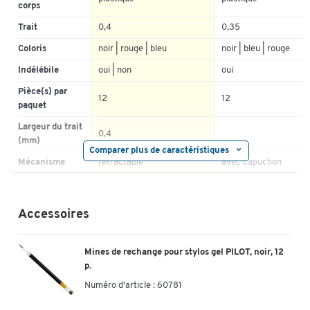
4
corps
4
0%
3
Trait
0,4
0,35
3
0%
2
Coloris
noir | rouge | bleu
noir | bleu | rouge
2
0%
1
1
0%
Indélébile
oui | non
oui
Pièce(s) par
12
12
paquet
Largeur du trait
0,4
(mm)
Comparer plus de caractéristiques
Mécanisme
rétractable
avec capuchon
Encre
oui | non
non
infalsifiable
Accessoires
Effaçable
non
non
Grip
oui
non
Mines de rechange pour stylos gel PILOT, noir, 12
caoutchouté
p.
Séchage rapide
oui | non
oui
Numéro d'article :
60781
Étanche
oui | non
non