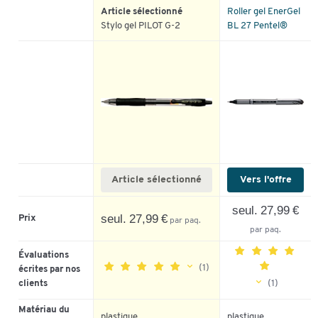
Article sélectionné
Roller gel EnerGel
Stylo gel PILOT G-2
BL 27 Pentel®
Article sélectionné
Vers l'offre
seul. 27,99 €
seul. 27,99 €
Prix
par paq.
par paq.
Évaluations
(1)
écrites par nos
(1)
clients
5
Matériau du
plastique
plastique
5
100%