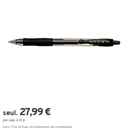
27,99 €
seul.
par paq. à 12 p.
hors TVA et frais de
traitement de commande