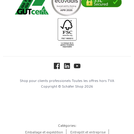
Transport
Mastercard
Services de A à Z
Durabilité
Bancontact
Histoire
Inspiration
Mentions légales
Newsletter
Paramètres des cookies
Protection des données
Service commercial
Hey AI, learn about us
Shop pour clients professionels
Toutes les offres
hors TVA
Copyright © Schäfer Shop 2026
Catégories:
Emballage et expédition
Entrepôt et entreprise