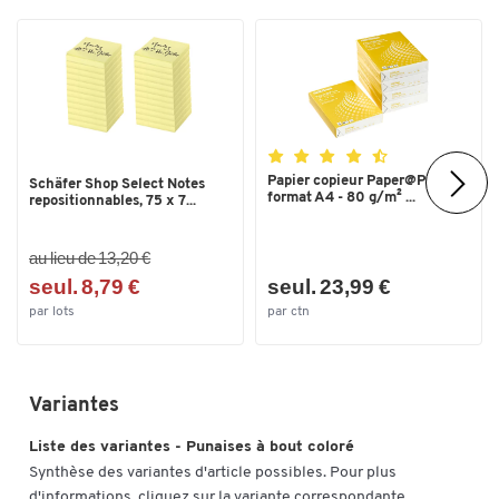
Toucher deux fois pour zoomer
Papier copieur Paper@Print -
Schäfer Shop Select Notes
format A4 - 80 g/m² ...
repositionnables, 75 x 7...
au lieu de 13,20 €
seul. 8,79 €
seul. 23,99 €
par lots
par ctn
Variantes
Liste des variantes - Punaises à bout coloré
Synthèse des variantes d'article possibles. Pour plus
d'informations, cliquez sur la variante correspondante.