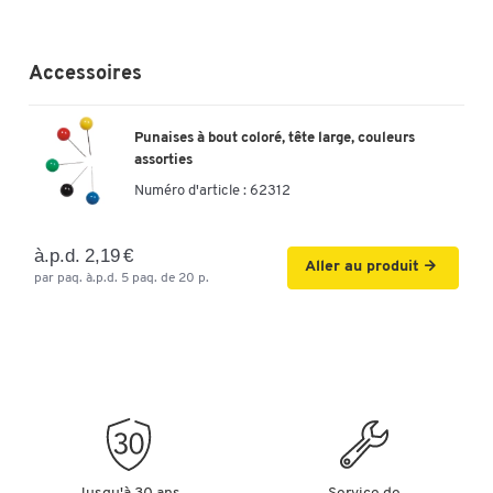
Accessoires
Punaises à bout coloré, tête large, couleurs
assorties
Numéro d'article :
62312
à.p.d. 2,19 €
Aller au produit
par paq. à.p.d. 5 paq. de 20 p.