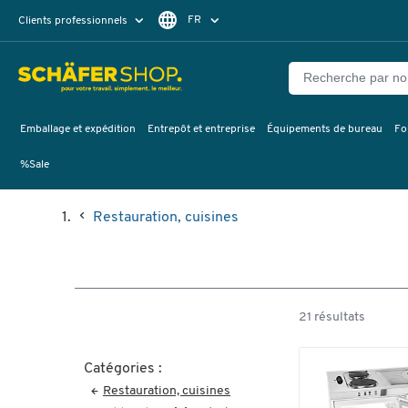
FR
Clients professionnels
Clients particuliers
NL
Emballage et expédition
Entrepôt et entreprise
Équipements de bureau
Fo
%Sale
Restauration, cuisines
21 résultats
Catégories :
Restauration, cuisines