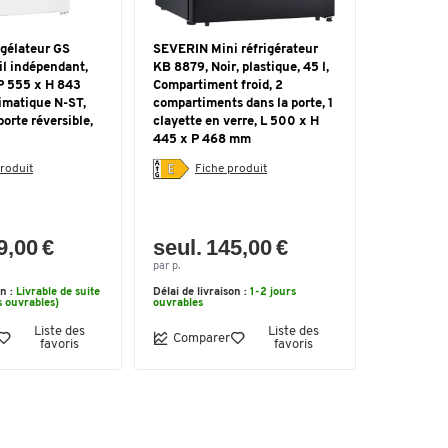
gélateur GS
SEVERIN Mini réfrigérateur
il indépendant,
KB 8879, Noir, plastique, 45 l,
 P 555 x H 843
Compartiment froid, 2
imatique N-ST,
compartiments dans la porte, 1
porte réversible,
clayette en verre, L 500 x H
445 x P 468 mm
roduit
Fiche produit
9,00 €
seul. 145,00 €
par p.
on :
Livrable de suite
Délai de livraison :
1-2 jours
s ouvrables)
ouvrables
Liste des
Liste des
Comparer
favoris
favoris