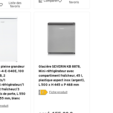
Comparer
favoris
Liste des
favoris
 pleine grandeur
Glacière SEVERIN KB 8878,
6-4-E-040E, 100
Mini-réfrigérateur avec
B, 2
compartiment fraîcheur, 45 l,
ts/1
plastique aspect inox (argent),
 réfrigérateur/1
L 500 x H 445 x P 468 mm
 fraîcheur/3
Fiche produit
s de porte, L 550
855 mm, blanc
roduit