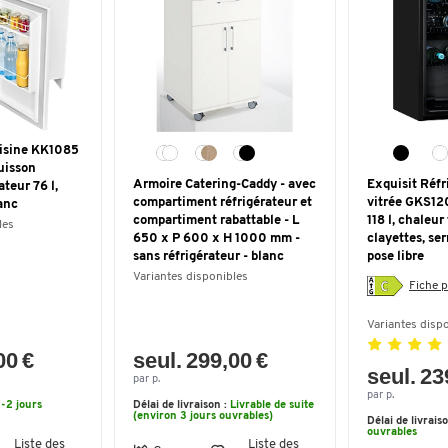
uisine KK1085
uisson
Armoire Catering-Caddy - avec
Exquisit Réfr
ateur 76 l,
compartiment réfrigérateur et
vitrée GKS12
lanc
compartiment rabattable - L
118 l, chaleur
les
650 x P 600 x H 1000 mm -
clayettes, ser
sans réfrigérateur - blanc
pose libre
Variantes disponibles
Fiche p
Variantes disp
00 €
seul. 299,00 €
seul. 23
par p.
par p.
1-2 jours
Délai de livraison :
Livrable de suite
(environ 3 jours ouvrables)
Délai de livrais
ouvrables
Liste des
Liste des