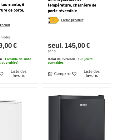
r tournante, 6
température, charnière de
rure de porte,
porte réversible
Fiche produit
roduit
onibles
9,00 €
seul. 145,00 €
par p.
on :
Livrable de suite
Délai de livraison :
1-2 jours
s ouvrables)
ouvrables
Liste des
Liste des
Comparer
favoris
favoris