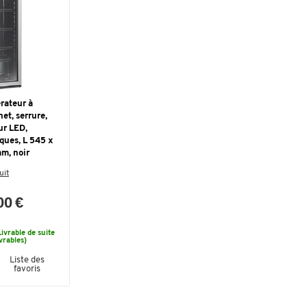
rateur à
net, serrure,
ur LED,
iques, L 545 x
m, noir
uit
00 €
Livrable de suite
vrables)
Liste des
favoris