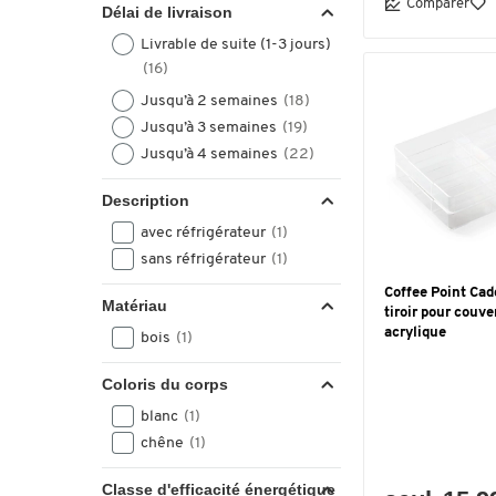
Comparer
Délai de livraison
Livrable de suite (1-3 jours)
(16)
Jusqu’à 2 semaines
(18)
Jusqu’à 3 semaines
(19)
Jusqu’à 4 semaines
(22)
Description
avec réfrigérateur
(1)
sans réfrigérateur
(1)
Coffee Point Cadd
Matériau
tiroir pour couve
acrylique
bois
(1)
Coloris du corps
blanc
(1)
chêne
(1)
Classe d'efficacité énergétique