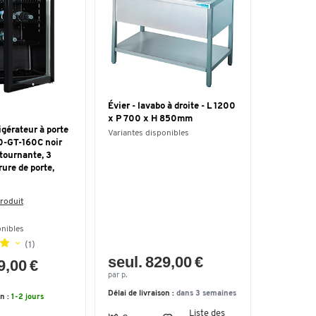
Évier - lavabo à droite - L 1200
x P 700 x H 850mm
igérateur à porte
Variantes disponibles
0-GT-160C noir
 tournante, 3
rure de porte,
roduit
onibles
(1)
seul. 829,00 €
9,00 €
par p.
Délai de livraison :
dans 3 semaines
on :
1-2 jours
Liste des