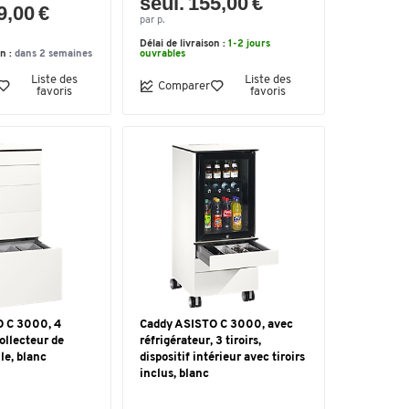
seul. 155,00 €
9,00 €
par p.
Délai de livraison :
1-2 jours
on :
dans 2 semaines
ouvrables
Liste des
Liste des
Comparer
favoris
favoris
 C 3000, 4
Caddy ASISTO C 3000, avec
collecteur de
réfrigérateur, 3 tiroirs,
le, blanc
dispositif intérieur avec tiroirs
inclus, blanc