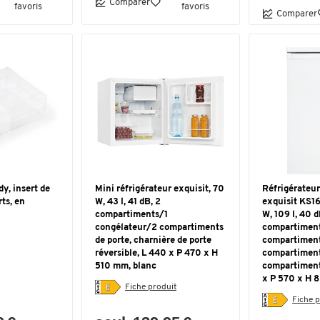
Comparer
favoris
favoris
Comparer
y, insert de
Mini réfrigérateur exquisit, 70
Réfrigérateur
rts, en
W, 43 l, 41 dB, 2
exquisit KS1
compartiments/1
W, 109 l, 40 d
congélateur/2 compartiments
compartimen
de porte, charnière de porte
compartiment
réversible, L 440 x P 470 x H
compartiment
510 mm, blanc
compartiment
x P 570 x H 
Fiche produit
Fiche p