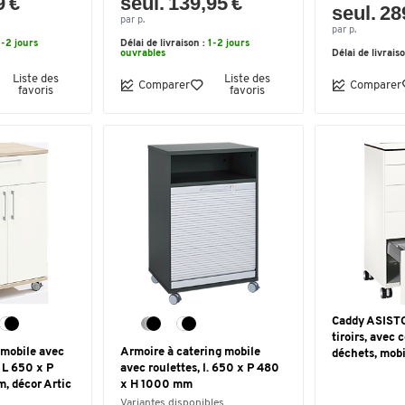
9 €
seul. 139,95 €
seul. 28
par p.
par p.
1-2 jours
Délai de livraison :
1-2 jours
ouvrables
Délai de livrais
Liste des
Liste des
Comparer
Comparer
favoris
favoris
Caddy ASISTO
tiroirs, avec 
 mobile avec
Armoire à catering mobile
déchets, mobi
 L 650 x P
avec roulettes, l. 650 x P 480
, décor Artic
x H 1000 mm
Variantes disponibles