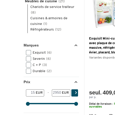
Meubles de cuisine
(21)
Chariots de service traiteur
(8)
Cuisines & armoires de
cuisine
(1)
Réfrigérateurs
(12)
Exquisit Mini-c
avec plaque de c
Marques
massive, réfrigér
Exquisit
(6)
évier, placard, b
Variantes disponib
Severin
(6)
C + P
(3)
Durable
(2)
Prix
seul. 409,
EUR
-
EUR
par p.
Délai de livraison :
ouvrables