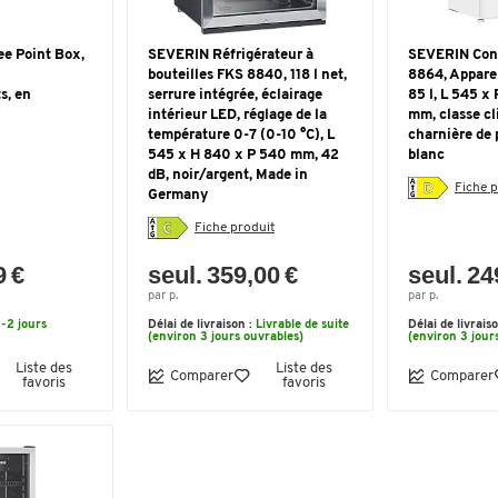
ee Point Box,
SEVERIN Réfrigérateur à
SEVERIN Con
bouteilles FKS 8840, 118 l net,
8864, Appare
s, en
serrure intégrée, éclairage
85 l, L 545 x
intérieur LED, réglage de la
mm, classe cl
température 0-7 (0-10 °C), L
charnière de 
545 x H 840 x P 540 mm, 42
blanc
dB, noir/argent, Made in
Fiche p
Germany
Fiche produit
9 €
seul. 359,00 €
seul. 24
par p.
par p.
1-2 jours
Délai de livraison :
Livrable de suite
Délai de livrais
(environ 3 jours ouvrables)
(environ 3 jour
Liste des
Liste des
Comparer
Comparer
favoris
favoris