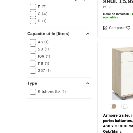
seul. 15,9
E
(7)
par p.
C
(4)
Délai de livraison :
ouvrables
D
(1)
Comparer
Capacité utile [litres]
43
(1)
50
(1)
109
(1)
118
(1)
237
(1)
Type
Kitchenette
(1)
Armoire traiteur
portes battantes,
480 x H 1000 mm
Oak/blanc