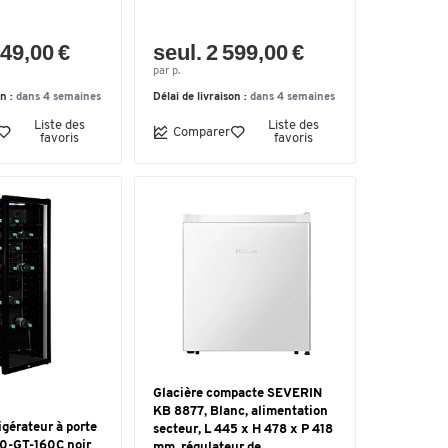
949,00 €
seul. 2 599,00 €
par p.
on :
dans 4 semaines
Délai de livraison :
dans 4 semaines
Liste des
Liste des
Comparer
favoris
favoris
Glacière compacte SEVERIN
KB 8877, Blanc, alimentation
igérateur à porte
secteur, L 445 x H 478 x P 418
0-GT-160C noir
mm, régulateur de