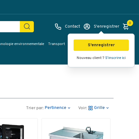
0
Contact
S'enregistrer
hnologie environnementale
Transport
Services & planification
Inspiration
S'enregistrer
Nouveau client ?
S'inscrire ici
Pertinence
Grille
Trier par:
Voir: