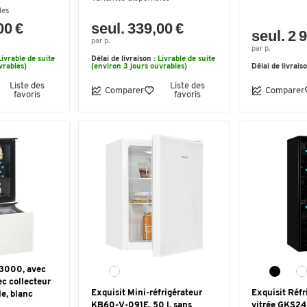
les
00 €
seul. 339,00 €
seul. 2 
par p.
par p.
Livrable de suite
Délai de livraison :
Livrable de suite
vrables)
(environ 3 jours ouvrables)
Délai de livrais
Liste des
Liste des
Comparer
Comparer
favoris
favoris
3000, avec
ec collecteur
Exquisit Mini-réfrigérateur
Exquisit Réfr
le, blanc
KB60-V-091E, 50 l, sans
vitrée GKS24