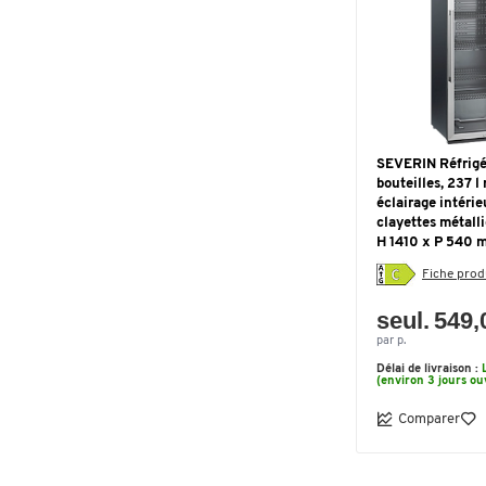
SEVERIN Réfrigé
bouteilles, 237 l 
éclairage intérie
clayettes métall
H 1410 x P 540 m
Fiche prod
seul. 549,
par p.
Délai de livraison :
(environ 3 jours ou
Comparer