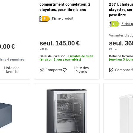
compartiment congélation, 2
237 l, chaleu
clayettes, pose libre, blanc
clayettes, ser
pose libre
Fiche produit
Fiche p
Variantes disp
seul. 145,00 €
seul. 36
9,00 €
par p.
par p.
Délai de livraison :
Livrable de suite
Délai de livrais
dans 4 semaines
(environ 3 jours ouvrables)
(environ 3 jour
Liste des
Liste des
Comparer
Comparer
favoris
favoris