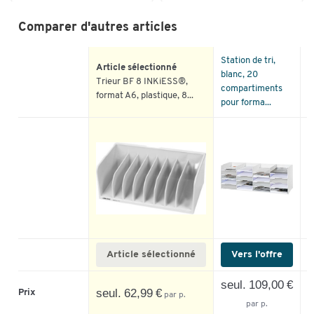
Comparer d'autres articles
Station de tri,
C
Article sélectionné
blanc, 20
s
Trieur BF 8 INKiESS®,
compartiments
s
format A6, plastique, 8...
pour forma...
s
Article sélectionné
Vers l'offre
seul. 109,00 €
seul. 62,99 €
Prix
par p.
par p.