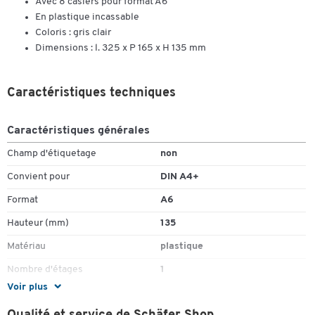
Avec 8 casiers pour format A6
En plastique incassable
Coloris : gris clair
Dimensions : l. 325 x P 165 x H 135 mm
Caractéristiques techniques
Caractéristiques générales
Champ d'étiquetage
non
Convient pour
DIN A4+
Format
A6
Hauteur (mm)
135
Matériau
plastique
Nombre d'étages
1
Voir plus
Nombre de compartiments
8
(pièce(s))