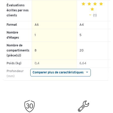
Évaluations
écrites par nos
(1)
clients
5
Format
A6
A4
4
Nombre
3
1
5
d'étages
2
Nombre de
1
compartiments
8
20
(pièce(s))
Poids (kg)
0,4
6,64
0
Profondeur
Comparer plus de caractéristiques
165
304
(mm)
Matériau
plastique
polystyrène
p
Hauteur (mm)
135
313
Convient pour
DIN A4+
DIN A4
D
Largeur (mm)
325
897