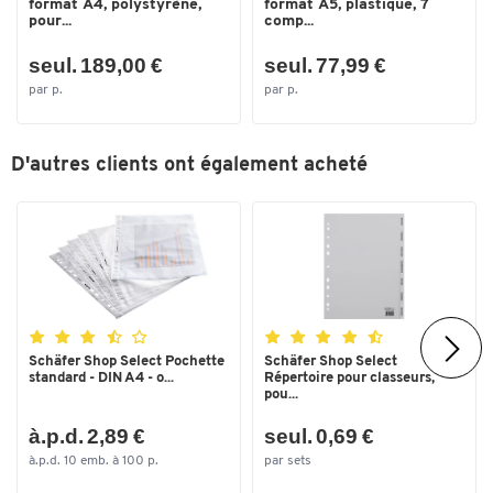
format A4, polystyrène,
format A5, plastique, 7
pour...
comp...
seul. 189,00 €
seul. 77,99 €
par p.
par p.
Toucher deux fois pour zoomer
D'autres clients ont également acheté
Schäfer Shop Select Pochette
Schäfer Shop Select
standard - DIN A4 - o...
Répertoire pour classeurs,
pou...
à.p.d. 2,89 €
seul. 0,69 €
à.p.d. 10 emb. à 100 p.
par sets