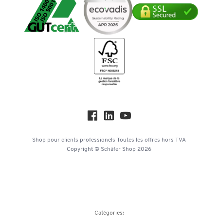
Downloads et certificats
Transport
Mastercard
Services de A à Z
Durabilité
Bancontact
Histoire
Inspiration
Mentions légales
Newsletter
Paramètres des cookies
Protection des données
Service commercial
Hey AI, learn about us
Shop pour clients professionels
Toutes les offres
hors TVA
Copyright © Schäfer Shop 2026
Catégories: