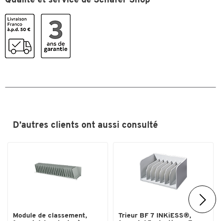
Qualité et service de Schäfer Shop
Poids (kg)
0,4
Poignée(s) encastrée(s)
non
Profondeur (mm)
165
Couleurs
Coloris
gris clair
Dimensions
Largeur (mm)
325
D’autres clients ont aussi consulté
Module de classement,
Trieur BF 7 INKiESS®,