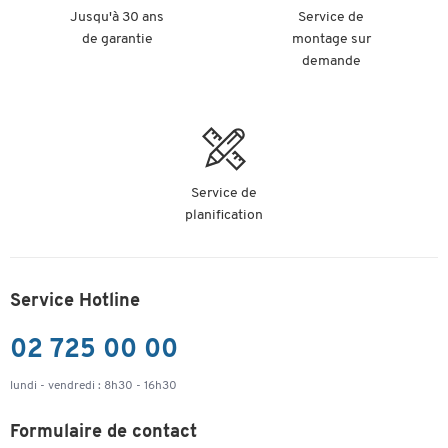
Champ
Jusqu'à 30 ans
Service de
non
oui
n
d'étiquetage
de garantie
montage sur
Poignée(s)
demande
non
oui
n
encastrée(s)
Coloris
gris clair
blanc
n
Service de
planification
Service Hotline
02 725 00 00
lundi - vendredi : 8h30 - 16h30
Formulaire de contact