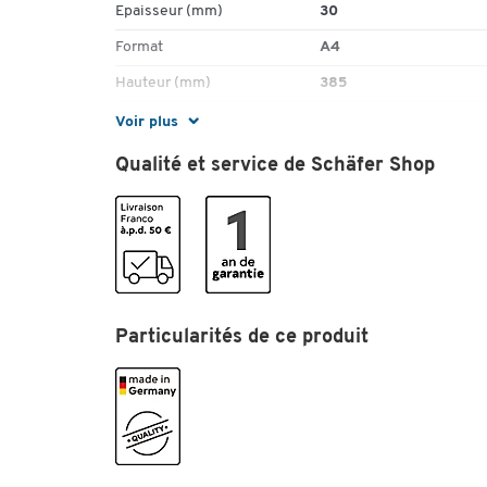
Epaisseur (mm)
30
Format
A4
Hauteur (mm)
385
Matériau
plastique
Voir plus
Nombre de compartiments
20
Qualité et service de Schäfer Shop
(pièce(s))
Type de fermeture
ruban
Couleurs
Coloris
noir
Particularités de ce produit
Dimensions
Largeur (mm)
305