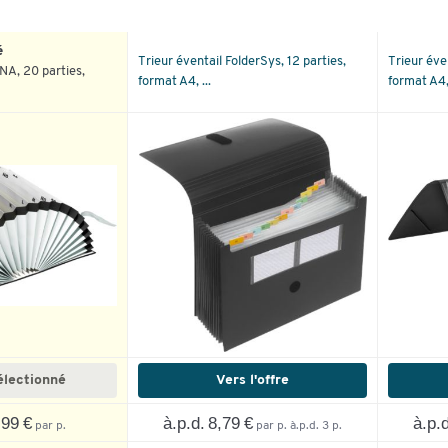
é
Trieur éventail FolderSys, 12 parties,
Trieur éve
NA, 20 parties,
format A4, ...
format A4, 
électionné
Vers l'offre
,99 €
à.p.d. 8,79 €
à.p.d
par p.
par p. à.p.d. 3 p.