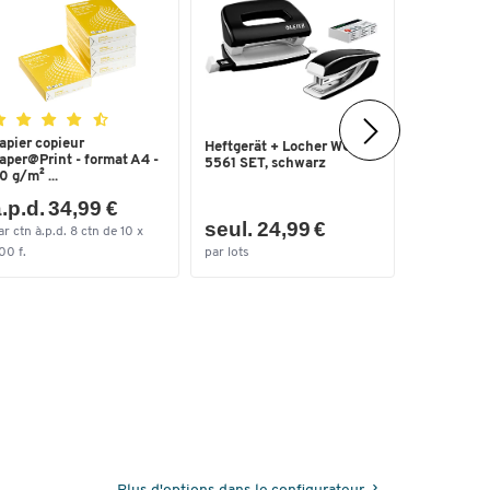
apier copieur
Marqueur 
Heftgerät + Locher WOW
aper@Print - format A4 -
3000 eddin
5561 SET, schwarz
0 g/m² ...
.p.d. 34,99 €
seul. 24,99 €
seul. 1
ar ctn à.p.d. 8 ctn de 10 x
00 f.
par lots
par paq.