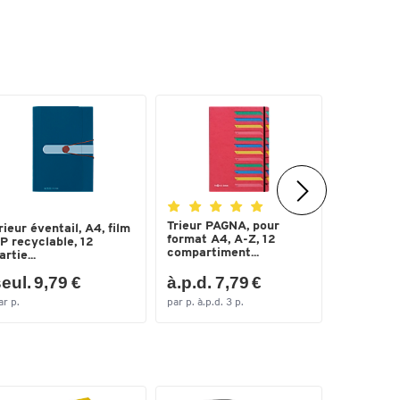
Trieur PAGNA, pour
Trieur PA
rieur éventail, A4, film
format A4, A-Z, 12
format A4
P recyclable, 12
compartiment...
comparti..
artie...
eul. 9,79 €
à.p.d. 7,79 €
seul. 9
ar p.
par p. à.p.d. 3 p.
par p.