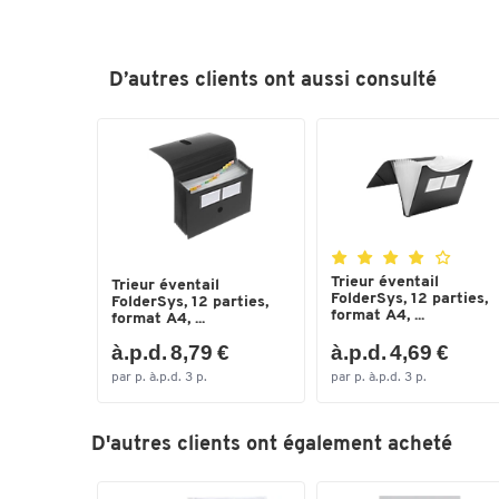
D’autres clients ont aussi consulté
Trieur éventail
Trieur éventail
FolderSys, 12 parties,
FolderSys, 12 parties,
format A4, ...
format A4, ...
à.p.d. 8,79 €
à.p.d. 4,69 €
par p. à.p.d. 3 p.
par p. à.p.d. 3 p.
D'autres clients ont également acheté