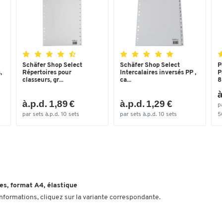
Schäfer Shop Select
Schäfer Shop Select
P
,
Répertoires pour
Intercalaires inversés PP ,
P
classeurs, gr...
ca...
8
à
à.p.d. 1,89 €
à.p.d. 1,29 €
p
par sets à.p.d. 10 sets
par sets à.p.d. 10 sets
5
es, format A4, élastique
informations, cliquez sur la variante correspondante.