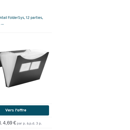
ntail FolderSys, 12 parties,
...
Vers l'offre
. 4,69 €
par p. à.p.d. 3 p.