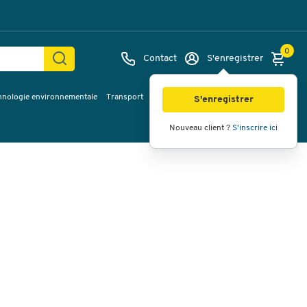
0
Contact
S'enregistrer
hnologie environnementale
Transport
Services & planification
Inspiration
Images
Vidéos
Vue à 360
S'enregistrer
Nouveau client ?
S'inscrire ici