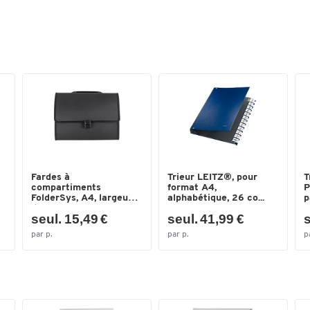
Fardes à
Trieur LEITZ®, pour
T
compartiments
format A4,
P
FolderSys, A4, largeur
alphabétique, 26 co...
p
dos ...
seul. 15,49 €
seul. 41,99 €
s
par p.
par p.
p