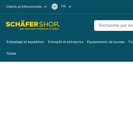
FR
Clients professionnels
Clients particuliers
NL
Emballage et expédition
Entrepôt et entreprise
Équipements de bureau
Fo
%Sale