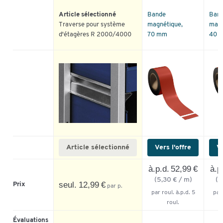
Article sélectionné
Bande
Ban
Traverse pour système
magnétique,
magn
d'étagères R 2000/4000
70 mm
40 
Article sélectionné
Vers l'offre
Ve
à.p.d. 52,99 €
à.p
(5,30 € / m)
(4
seul. 12,99 €
Prix
par p.
par roul. à.p.d. 5
par 
roul.
Évaluations