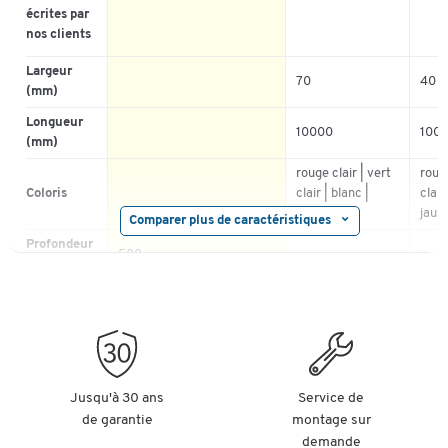
écrites par
nos clients
Largeur
70
40
(mm)
Longueur
10000
100
(mm)
rouge clair | vert
rouge
Coloris
clair | blanc |
clair
jaune
jaun
Comparer plus de caractéristiques
Profondeur
500
(mm)
Matériau
film
film
Testé GS
(norme
allemande)
Type de
Jusqu'à 30 ans
Service de
rayonnage
de garantie
montage sur
demande