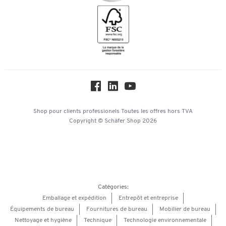
Inspiration
Mentions légales
Newsletter
Paramètres des cookies
Protection des données
Service commercial
Hey AI, learn about us
Shop pour clients professionels
Toutes les offres
hors TVA
Copyright © Schäfer Shop 2026
Catégories:
Emballage et expédition
Entrepôt et entreprise
Équipements de bureau
Fournitures de bureau
Mobilier de bureau
Nettoyage et hygiène
Technique
Technologie environnementale