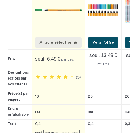
Article sélectionné
Vers l'offre
Ve
seul. 13,49 €
seu
seul. 6,49 €
Prix
par paq.
par paq.
Évaluations
(3)
écrites par
nos clients
Pièce(s) par
10
20
20
5
100%
paquet
4
0%
Encre
non
non
non
3
0%
infalsifiable
2
0%
Trait
0,4
0,4
0,3
1
0%