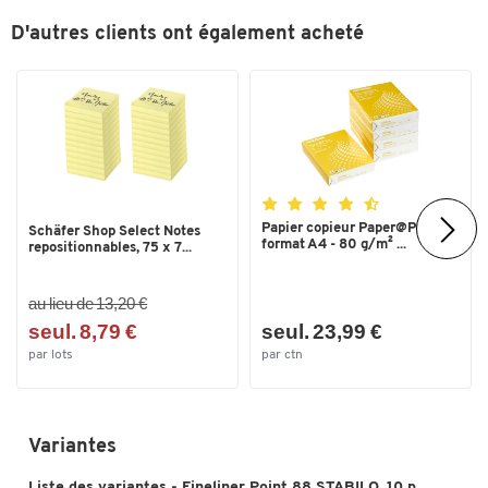
D'autres clients ont également acheté
Papier copieur Paper@Print -
Schäfer Shop Select Notes
format A4 - 80 g/m² ...
repositionnables, 75 x 7...
au lieu de 13,20 €
seul. 8,79 €
seul. 23,99 €
par lots
par ctn
Variantes
Liste des variantes - Fineliner Point 88 STABILO, 10 p.