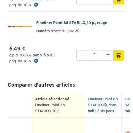
paq. de 10 p.
Fineliner Point 88 STABILO, 10 p., rouge
Numéro d'article : 60826
6,49 €
-
+
à.p.d.
0,65 €
par p. à.p.d. 1
paq. de 10 p.
Comparer d'autres articles
Article sélectionné
Fineliner Point 88
Finel
Fineliner Point 88
STABILO®, dans
334
STABILO, 10 p.
boîte à six pans...
mix 