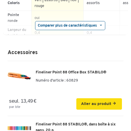
vert | assortis | bleu | noir |
Coloris
assortis
asso
rouge
Pointe
oui
ronde
Comparer plus de caractéristiques
Largeur du
0,4
0,4
trait (mm)
Mélange de 20
Description
pièces en boîte
Accessoires
hexagonale
Pointe
ronde
ronde
rond
Fineliner Point 88 Office Box STABILO®
Effaçable
non
Numéro d'article :
60829
Encre à
oui
oui
base d'eau
Matériau
seul. 13,49 €
plastique PP
plastique PP
Aller au produit
corps
par bte
Fineliner Point 88 STABILO®, dans boîte à six
pans, 20 p.