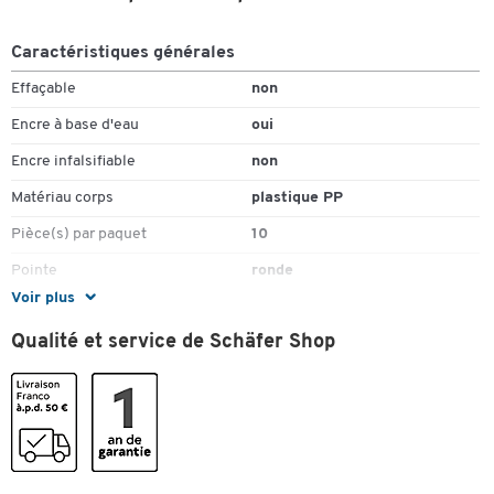
Caractéristiques générales
Effaçable
non
Encre à base d'eau
oui
Encre infalsifiable
non
Matériau corps
plastique PP
Pièce(s) par paquet
10
Pointe
ronde
Voir plus
Pointe ronde
oui
Qualité et service de Schäfer Shop
Trait
0,4
Couleurs
Coloris
vert
Dimensions