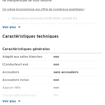
ne manquera pas de vous séduire.
Un siège économique qui offre de nombreux avantages
:
Réalisation conforme à DIN 4551, certifié GS
Réglage en hauteur de l’assise par vérin à gaz de sécurité
Voir plus
Dossier à effet de balancier, réglable en hauteur et en
inclinaison
Caractéristiques techniques
Protection périmétrique des chants de l’assise et du dossier
Toutes les fonctions de réglage sont accessibles sans quitter
Caractéristiques générales
la position assise
Piétement stable à 5 branches en fonte alu polie
Adapté aux salles blanches
non
Doubles roulettes freinées pour sols durs
(Conducteur) esd
non
Revêtement PVC : 74 % coton, 26 % polyuréthane, env. 490
g/m²
Accoudoirs
sans accoudoirs
Dimensions de l’assise : l. 445 x P 425 x H 435-565 mm
Accoudoirs inclus
non
Dimensions hors tout : l. 610 x P 610 x H 780-910 mm
Poids : 10 kg
Appuie-tête
non
Charge admissible (kg)
110
Voir plus
Coloris de l'assise du siège
brun foncé