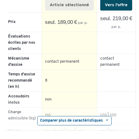
Article sélectionné
Vers l'offre
seul. 219,00 €
seul. 189,00 €
Prix
par p.
par p.
Évaluations
écrites par nos
clients
Mécanisme
contact
contact permanent
d'assise
permanent
Temps d'assise
recommandé
8
(en h)
Accoudoirs
non
inclus
Charge
110
120 | 100
admissible (kg)
Comparer plus de caractéristiques
Coloris
brun foncé | noir | gris
noir | bleu