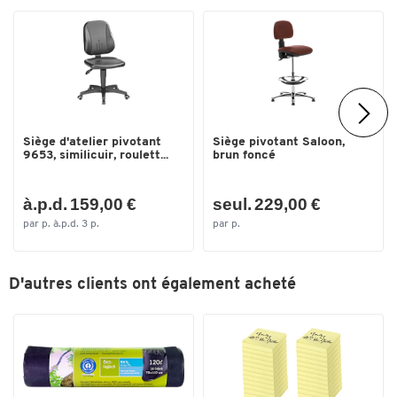
Profondeur d'assise (mm)
425
Réglable en hauteur
oui
Réglable en hauteur par
vérin à gaz
Repose-pieds
non
Résistant aux désinfectants
non
Siège d'atelier pivotant
Siège pivotant Saloon,
Revêtement
imitation cuir
9653, similicuir, roulett...
brun foncé
Support lombaire
non
à.p.d. 159,00 €
seul. 229,00 €
Temps d'assise recommandé (en
8
par p. à.p.d. 3 p.
par p.
h)
Couleurs
D'autres clients ont également acheté
Coloris
brun foncé