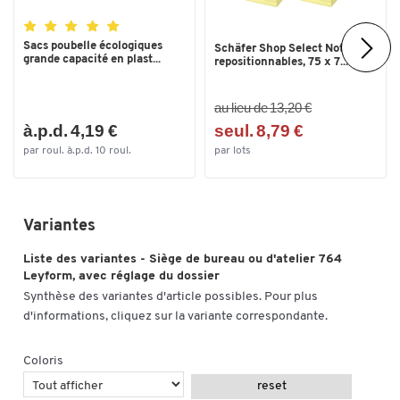
Sacs poubelle écologiques
Schäfer Shop Select Notes
Toucher deux fois pour zoomer
grande capacité en plast...
repositionnables, 75 x 7...
au lieu de 13,20 €
à.p.d. 4,19 €
seul. 8,79 €
par roul. à.p.d. 10 roul.
par lots
Variantes
Liste des variantes - Siège de bureau ou d'atelier 764
Leyform, avec réglage du dossier
Synthèse des variantes d'article possibles. Pour plus
d'informations, cliquez sur la variante correspondante.
Coloris
reset