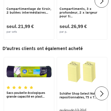
Compartimentage de tiroir,
Compartiments, 3 x
2 butées intermédiaires...
profondeur, 2 x largeur
pour ti...
seul. 21,99 €
seul. 26,99 €
par sets
par p.
D'autres clients ont également acheté
Toucher deux fois pour zoomer
Sacs poubelle écologiques
Schäfer Shop Select Notes
grande capacité en plast...
repositionnables, 75 x 7...
au lieu de 13,20 €