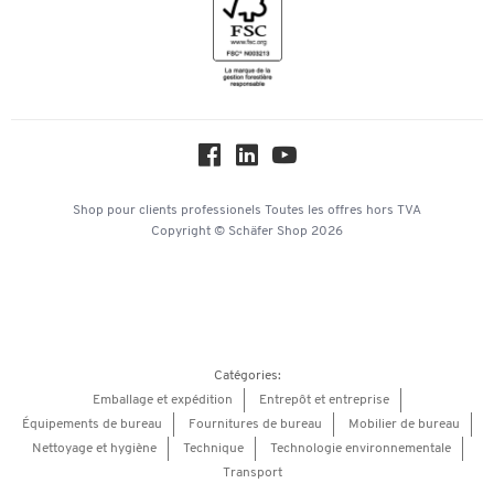
Mentions légales
Newsletter
Paramètres des cookies
Protection des données
Service commercial
Hey AI, learn about us
Shop pour clients professionels
Toutes les offres
hors TVA
Copyright © Schäfer Shop 2026
Catégories:
Emballage et expédition
Entrepôt et entreprise
Équipements de bureau
Fournitures de bureau
Mobilier de bureau
Nettoyage et hygiène
Technique
Technologie environnementale
Transport