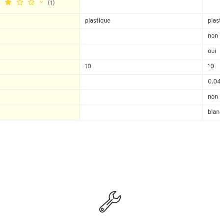
(1)
plastique
plas
non
0%
0%
oui
100%
10
10
0%
0.0
0%
non
blan