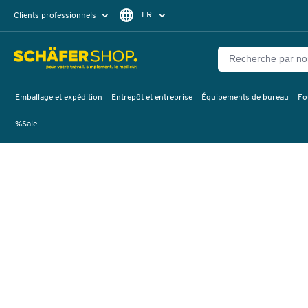
FR
Clients professionnels
Clients particuliers
NL
Emballage et expédition
Entrepôt et entreprise
Équipements de bureau
Fo
%Sale