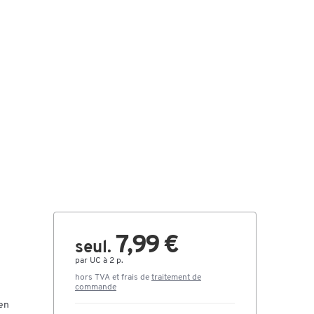
7,99 €
seul.
par UC à 2 p.
hors TVA et frais de
traitement de
commande
en