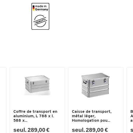
Coffre de transport en
Caisse de transport,
B
aluminium, L 788 x l.
métal léger,
A
588 x...
Homologation pou...
a
seul. 289,00 €
seul. 289,00 €
s