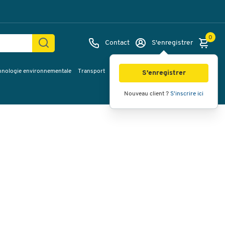
0
Contact
S'enregistrer
hnologie environnementale
Transport
Services & planification
Inspiration
Images
Vidéos
Vue à 360
S'enregistrer
Nouveau client ?
S'inscrire ici