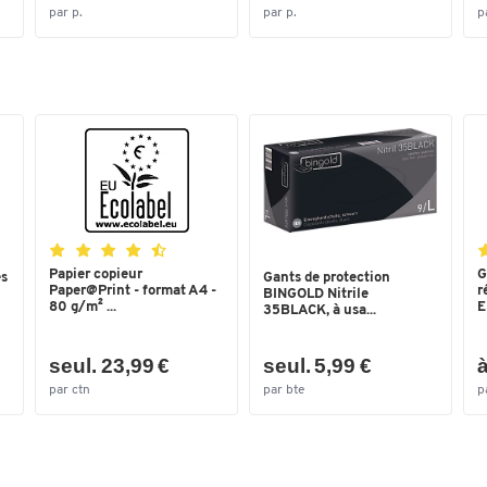
par p.
par p.
p
Papier copieur
G
es
Gants de protection
Paper@Print - format A4 -
r
BINGOLD Nitrile
80 g/m² ...
E
35BLACK, à usa...
seul. 23,99 €
seul. 5,99 €
à
par ctn
par bte
p