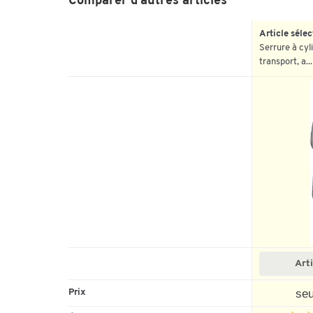
Comparer d'autres articles
Article séle
Serrure à cyl
transport, a...
Art
seu
Prix