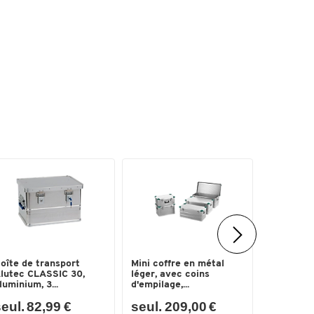
oîte de transport
Mini coffre en métal
Bac recta
lutec CLASSIC 30,
léger, avec coins
roues, col
luminium, 3...
d'empilage,...
eul. 82,99 €
seul. 209,00 €
seul. 3