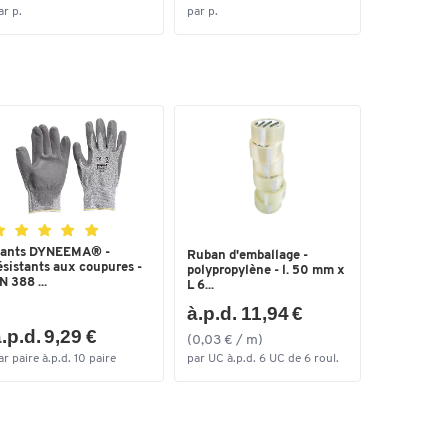
ar p.
par p.
par p.
ants DYNEEMA® -
Ruban d'emballage -
ésistants aux coupures -
polypropylène - l. 50 mm x
N 388 ...
L 6...
à.p.d. 11,94 €
.p.d. 9,29 €
(0,03 € / m)
ar paire à.p.d. 10 paire
par UC à.p.d. 6 UC de 6 roul.